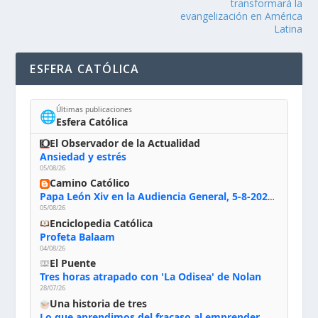
transformará la
evangelización en América
Latina
ESFERA CATÓLICA
Últimas publicaciones
🌐
Esfera Católica
El Observador de la Actualidad
Ansiedad y estrés
05/08/26
Camino Católico
Papa León Xiv en la Audiencia General, 5-8-2026: «Dios en el primer puesto; la oración, nuestra primera obligación; la liturgia, la primera fuente de la vida divina que se nos comunica, la primera escuela de nuestra vida espiritual»
05/08/26
Enciclopedia Católica
Profeta Balaam
04/08/26
El Puente
Tres horas atrapado con 'La Odisea' de Nolan
28/07/26
Una historia de tres
Lo que aprendimos del fracaso al emprender