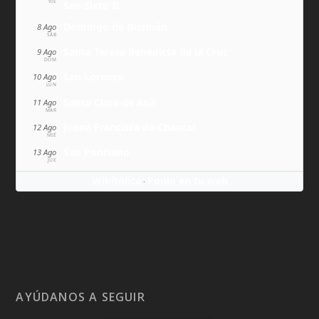
VIE
San Sixto II
Domingo de Guzmán
8 Ago
SÁB
Santa Teresa Benedicta de la Cruz
9 Ago
DOM
San Lorenzo
10 Ago
LUN
Santa Clara de Asís
11 Ago
MAR
Juana Francisca de Chantal
12 Ago
MIÉ
San Ponciano
13 Ago
JUE
Wikitólica
Ponlo en tu web
·
AYÚDANOS A SEGUIR