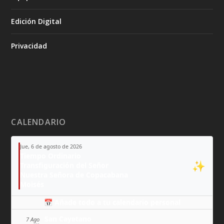
Edición Digital
Privacidad
CALENDARIO
Jue, 6 de agosto de 2026
Tiempo Ordinario
✨
Transfiguración del Señor
Nuestra Señora de Copacabana
Moisés
📅 Añade todo a tu calendario personal
San Cayetano
7 Ago