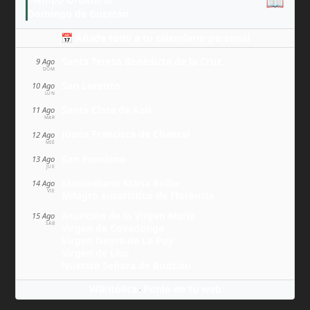
📖
Domingo de Guzmán
📅 Añade todo a tu calendario personal
Santa Teresa Benedicta de la Cruz
9 Ago
DOM
San Lorenzo
10 Ago
LUN
Santa Clara de Asís
11 Ago
MAR
Juana Francisca de Chantal
12 Ago
MIÉ
San Ponciano
13 Ago
JUE
Maximiliano María Kolbe
14 Ago
VIE
Milagro eucarístico de Florencia
Asunción de la Virgen María
15 Ago
SÁB
Virgen de Covadonga
Virgen Negra de Le Puy
Virgen de Lluc
Nuestra Señora de Budslau
Wikitólica
Ponlo en tu web
·