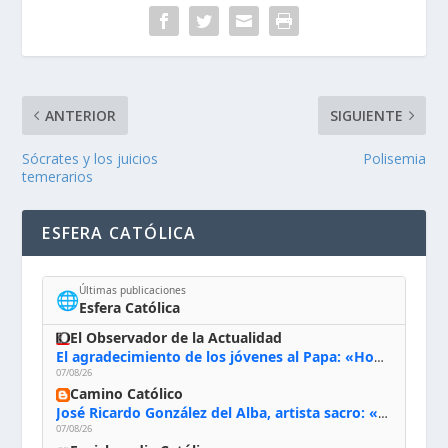
ANTERIOR
SIGUIENTE
Sócrates y los juicios
Polisemia
temerarios
ESFERA CATÓLICA
Últimas publicaciones
🌐
Esfera Católica
El Observador de la Actualidad
El agradecimiento de los jóvenes al Papa: «Hoy nos sentimos Iglesia»
07/08/26
Camino Católico
José Ricardo González del Alba, artista sacro: «Yo oro, hablo con Dios, le pido al Espíritu Santo su inspiración y siempre pinto rezando el rosario para que sea Él quien actúe a través de mis manos»
07/08/26