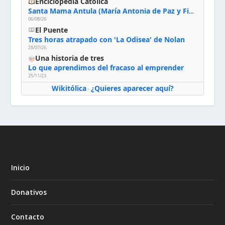
Enciclopedia Católica
Santa Mama Antula (María Antonia de Paz y Figueroa)
06/08/26
El Puente
Tres horas atrapado con 'La Odisea' de Nolan
28/07/26
Una historia de tres
Lo que aprendimos del fracaso al emprender
25/11/23
Wikitólica
¿Quieres aparecer aquí?
·
Inicio
Donativos
Contacto