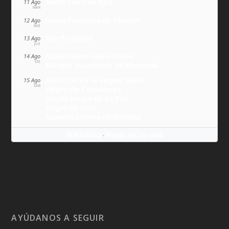
Santa Clara de Asís
11 Ago
MAR
Juana Francisca de Chantal
12 Ago
MIÉ
San Ponciano
13 Ago
JUE
Maximiliano María Kolbe
14 Ago
VIE
Milagro eucarístico de Florencia
Asunción de la Virgen María
15 Ago
SÁB
Virgen de Covadonga
Virgen Negra de Le Puy
Virgen de Lluc
Nuestra Señora de Budslau
Wikitólica
Ponlo en tu web
·
AYÚDANOS A SEGUIR