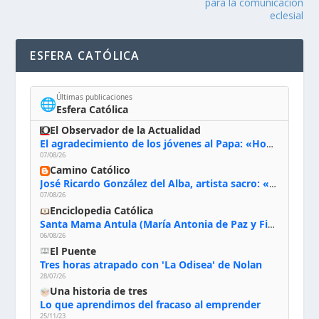
para la comunicación
eclesial
ESFERA CATÓLICA
Últimas publicaciones
🌐
Esfera Católica
El Observador de la Actualidad
El agradecimiento de los jóvenes al Papa: «Hoy nos sentimos Iglesia»
07/08/26
Camino Católico
José Ricardo González del Alba, artista sacro: «Yo oro, hablo con Dios, le pido al Espíritu Santo su inspiración y siempre pinto rezando el rosario para que sea Él quien actúe a través de mis manos»
07/08/26
Enciclopedia Católica
Santa Mama Antula (María Antonia de Paz y Figueroa)
06/08/26
El Puente
Tres horas atrapado con 'La Odisea' de Nolan
28/07/26
Una historia de tres
Lo que aprendimos del fracaso al emprender
25/11/23