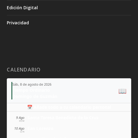
Edición Digital
Privacidad
CALENDARIO
Sáb, 8 de agosto de 2026
📖
Tiempo Ordinario
Domingo de Guzmán
📅 Añade todo a tu calendario personal
Santa Teresa Benedicta de la Cruz
9 Ago
DOM
San Lorenzo
10 Ago
LUN