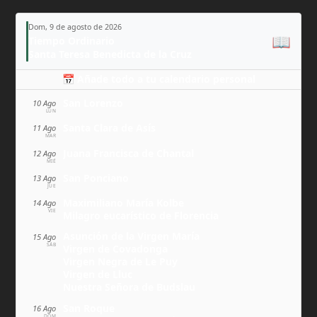
Dom, 9 de agosto de 2026
📖
Tiempo Ordinario
Santa Teresa Benedicta de la Cruz
📅 Añade todo a tu calendario personal
San Lorenzo
10 Ago
LUN
Santa Clara de Asís
11 Ago
MAR
Juana Francisca de Chantal
12 Ago
MIÉ
San Ponciano
13 Ago
JUE
Maximiliano María Kolbe
14 Ago
VIE
Milagro eucarístico de Florencia
Asunción de la Virgen María
15 Ago
SÁB
Virgen de Covadonga
Virgen Negra de Le Puy
Virgen de Lluc
Nuestra Señora de Budslau
San Roque
16 Ago
DOM