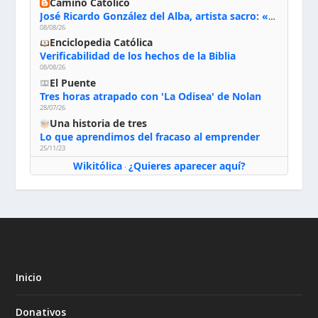
Camino Católico
José Ricardo González del Alba, artista sacro: «Yo oro, hablo con Dios, le pido al Espíritu Santo su inspiración y siempre pinto rezando el rosario para que sea Él quien actúe a través de mis manos»
08/08/26
Enciclopedia Católica
Verificabilidad de los hechos de la Biblia
08/08/26
El Puente
Tres horas atrapado con 'La Odisea' de Nolan
28/07/26
Una historia de tres
Lo que aprendimos del fracaso al emprender
25/11/23
Wikitólica
¿Quieres aparecer aquí?
·
Inicio
Donativos