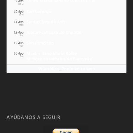
Santa Teresa Benedicta de la Cruz
9 Ago
DOM
San Lorenzo
10 Ago
LUN
Santa Clara de Asís
11 Ago
MAR
Juana Francisca de Chantal
12 Ago
MIÉ
San Ponciano
13 Ago
JUE
Maximiliano María Kolbe
14 Ago
VIE
Milagro eucarístico de Florencia
Wikitólica
Ponlo en tu web
·
AYÚDANOS A SEGUIR