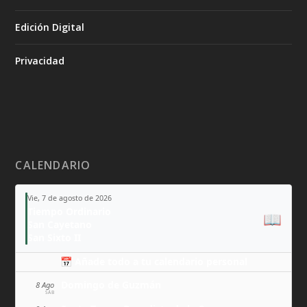
Edición Digital
Privacidad
CALENDARIO
Vie, 7 de agosto de 2026
Tiempo Ordinario
📖
San Cayetano
San Sixto II
📅 Añade todo a tu calendario personal
Domingo de Guzmán
8 Ago
SÁB