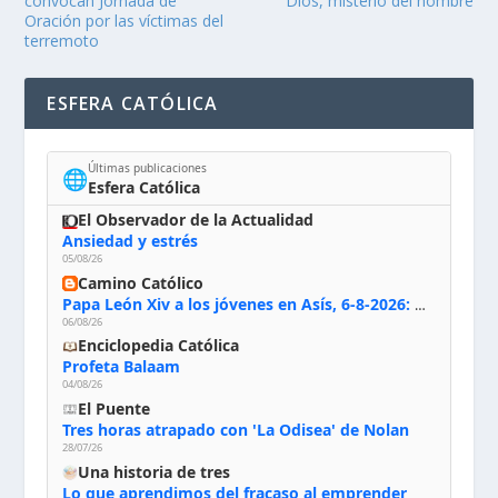
convocan Jornada de
Dios, misterio del hombre
Oración por las víctimas del
terremoto
ESFERA CATÓLICA
Últimas publicaciones
🌐
Esfera Católica
El Observador de la Actualidad
Ansiedad y estrés
05/08/26
Camino Católico
Papa León Xiv a los jóvenes en Asís, 6-8-2026: «De san Francisco aprendan la radicalidad evangélica: no los vuelve ciegos ni violentos, sino sensibles, atentos, siempre en el seguimiento de Jesús, humildes y acogiendo a todos»
06/08/26
Enciclopedia Católica
Profeta Balaam
04/08/26
El Puente
Tres horas atrapado con 'La Odisea' de Nolan
28/07/26
Una historia de tres
Lo que aprendimos del fracaso al emprender