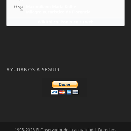
Maximiliano María Kolbe
14 Ago
VIE
Milagro eucarístico de Florencia
Wikitólica
Ponlo en tu web
·
AYÚDANOS A SEGUIR
1995-2026 El Observador de la actualidad | Derechos