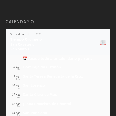
CALENDARIO
Vie, 7 de agosto de 2026
Tiempo Ordinario
📖
San Cayetano
San Sixto II
📅 Añade todo a tu calendario personal
Domingo de Guzmán
8 Ago
SÁB
Santa Teresa Benedicta de la Cruz
9 Ago
DOM
San Lorenzo
10 Ago
LUN
Santa Clara de Asís
11 Ago
MAR
Juana Francisca de Chantal
12 Ago
MIÉ
San Ponciano
13 Ago
JUE