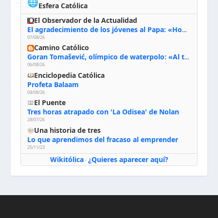
🌐
Esfera Católica
El Observador de la Actualidad
El agradecimiento de los jóvenes al Papa: «Hoy nos sentimos Iglesia»
07/08/26
Camino Católico
Goran Tomašević, olímpico de waterpolo: «Al terminar el Camino de Santiago entregué mi vida a Cristo; hablé con Dios y le dije: ‘Estoy listo; estoy a tu servicio. Puedo llevar lo que sea necesario para ti’»
06/08/26
Enciclopedia Católica
Profeta Balaam
04/08/26
El Puente
Tres horas atrapado con 'La Odisea' de Nolan
28/07/26
Una historia de tres
Lo que aprendimos del fracaso al emprender
25/11/23
Wikitólica
¿Quieres aparecer aquí?
·