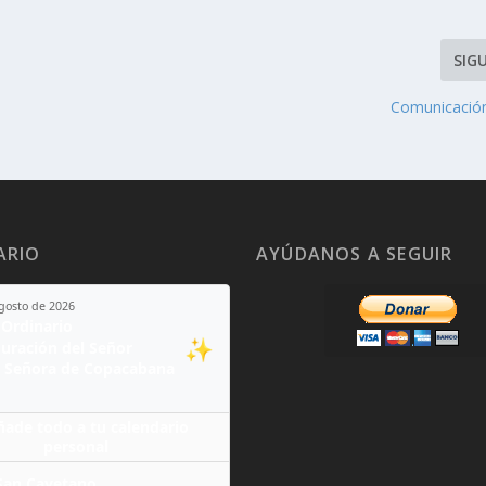
SIG
Comunicació
ARIO
AYÚDANOS A SEGUIR
agosto de 2026
Ordinario
✨
guración del Señor
 Señora de Copacabana
ñade todo a tu calendario
personal
San Cayetano