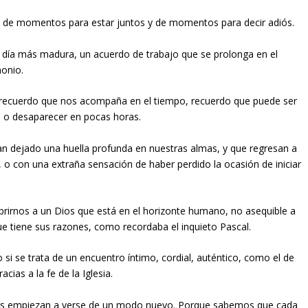
s, de momentos para estar juntos y de momentos para decir adiós.
a día más madura, un acuerdo de trabajo que se prolonga en el
monio.
 recuerdo que nos acompaña en el tiempo, recuerdo que puede ser
 o desaparecer en pocas horas.
 han dejado una huella profunda en nuestras almas, y que regresan a
 o con una extraña sensación de haber perdido la ocasión de iniciar
abrirnos a un Dios que está en el horizonte humano, no asequible a
ue tiene sus razones, como recordaba el inquieto Pascal.
si se trata de un encuentro íntimo, cordial, auténtico, como el de
ias a la fe de la Iglesia.
as empiezan a verse de un modo nuevo. Porque sabemos que cada