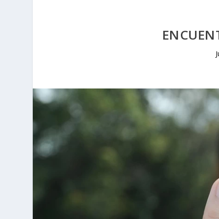
ENCUENT
J