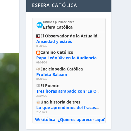
ESFERA CATÓLICA
Últimas publicaciones
🌐
Esfera Católica
El Observador de la Actualidad
Ansiedad y estrés
05/08/26
Camino Católico
Papa León Xiv en la Audiencia General, 5-8-2026: «Dios en el primer puesto; la oración, nuestra primera obligación; la liturgia, la primera fuente de la vida divina que se nos comunica, la primera escuela de nuestra vida espiritual»
05/08/26
Enciclopedia Católica
Profeta Balaam
04/08/26
El Puente
Tres horas atrapado con 'La Odisea' de Nolan
28/07/26
Una historia de tres
Lo que aprendimos del fracaso al emprender
25/11/23
Wikitólica
¿Quieres aparecer aquí?
·