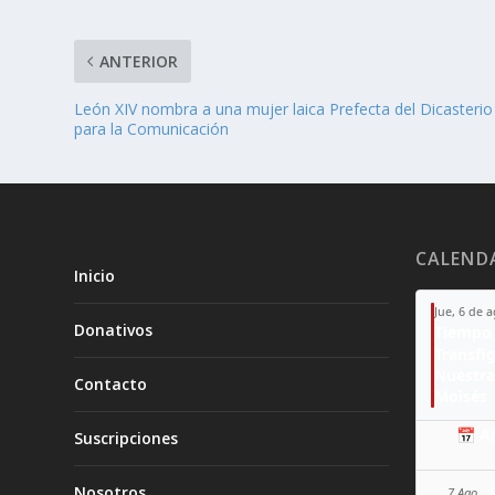
ANTERIOR
León XIV nombra a una mujer laica Prefecta del Dicasterio
para la Comunicación
CALEND
Inicio
Jue, 6 de 
Donativos
Tiempo 
Transfi
Nuestra
Contacto
Moisés
📅 A
Suscripciones
Nosotros
7 Ago