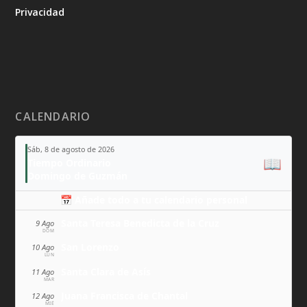
Privacidad
CALENDARIO
Sáb, 8 de agosto de 2026
📖
Tiempo Ordinario
Domingo de Guzmán
📅 Añade todo a tu calendario personal
Santa Teresa Benedicta de la Cruz
9 Ago
DOM
San Lorenzo
10 Ago
LUN
Santa Clara de Asís
11 Ago
MAR
Juana Francisca de Chantal
12 Ago
MIÉ