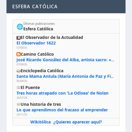
ESFERA CATÓLICA
Últimas publicaciones
🌐
Esfera Católica
El Observador de la Actualidad
El Observador 1622
07/08/26
Camino Católico
José Ricardo González del Alba, artista sacro: «Yo oro, hablo con Dios, le pido al Espíritu Santo su inspiración y siempre pinto rezando el rosario para que sea Él quien actúe a través de mis manos»
07/08/26
Enciclopedia Católica
Santa Mama Antula (María Antonia de Paz y Figueroa)
06/08/26
El Puente
Tres horas atrapado con 'La Odisea' de Nolan
28/07/26
Una historia de tres
Lo que aprendimos del fracaso al emprender
25/11/23
Wikitólica
¿Quieres aparecer aquí?
·