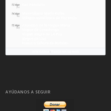
San Ponciano
13 Ago
JUE
Maximiliano María Kolbe
14 Ago
VIE
Milagro eucarístico de Florencia
Asunción de la Virgen María
15 Ago
SÁB
Virgen de Covadonga
Virgen Negra de Le Puy
Virgen de Lluc
Nuestra Señora de Budslau
Wikitólica
Ponlo en tu web
·
AYÚDANOS A SEGUIR