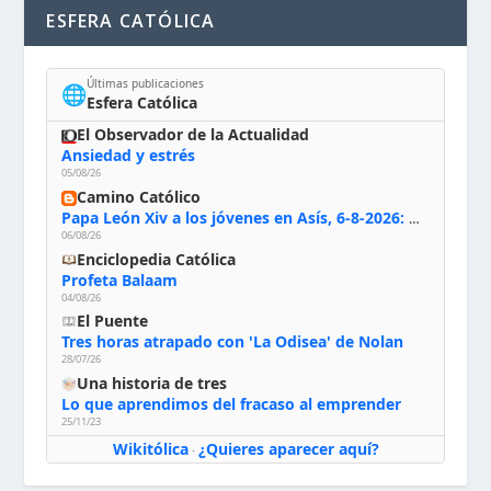
ESFERA CATÓLICA
Últimas publicaciones
🌐
Esfera Católica
El Observador de la Actualidad
Ansiedad y estrés
05/08/26
Camino Católico
Papa León Xiv a los jóvenes en Asís, 6-8-2026: «De san Francisco aprendan la radicalidad evangélica: no los vuelve ciegos ni violentos, sino sensibles, atentos, siempre en el seguimiento de Jesús, humildes y acogiendo a todos»
06/08/26
Enciclopedia Católica
Profeta Balaam
04/08/26
El Puente
Tres horas atrapado con 'La Odisea' de Nolan
28/07/26
Una historia de tres
Lo que aprendimos del fracaso al emprender
25/11/23
Wikitólica
¿Quieres aparecer aquí?
·