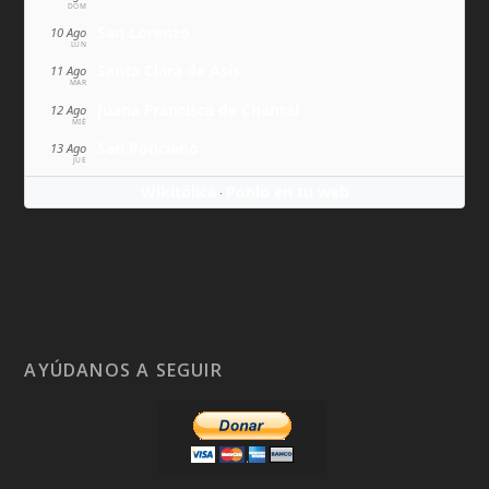
DOM
San Lorenzo
10 Ago
LUN
Santa Clara de Asís
11 Ago
MAR
Juana Francisca de Chantal
12 Ago
MIÉ
San Ponciano
13 Ago
JUE
Wikitólica
Ponlo en tu web
·
AYÚDANOS A SEGUIR