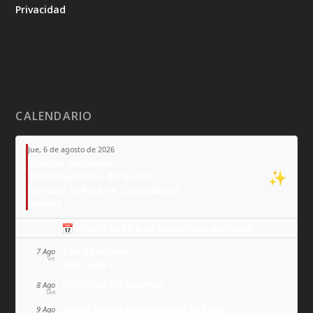
Privacidad
CALENDARIO
Jue, 6 de agosto de 2026
Tiempo Ordinario
✨
Transfiguración del Señor
Nuestra Señora de Copacabana
Moisés
📅 Añade todo a tu calendario personal
San Cayetano
7 Ago
VIE
San Sixto II
Domingo de Guzmán
8 Ago
SÁB
Santa Teresa Benedicta de la Cruz
9 Ago