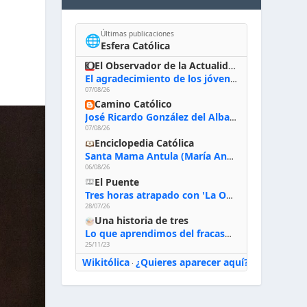
Últimas publicaciones
🌐
Esfera Católica
El Observador de la Actualidad
El agradecimiento de los jóvenes al Papa: «Hoy nos sentimos Iglesia»
07/08/26
Camino Católico
José Ricardo González del Alba, artista sacro: «Yo oro, hablo con Dios, le pido al Espíritu Santo su inspiración y siempre pinto rezando el rosario para que sea Él quien actúe a través de mis manos»
07/08/26
Enciclopedia Católica
Santa Mama Antula (María Antonia de Paz y Figueroa)
06/08/26
El Puente
Tres horas atrapado con 'La Odisea' de Nolan
28/07/26
Una historia de tres
Lo que aprendimos del fracaso al emprender
25/11/23
Wikitólica
¿Quieres aparecer aquí?
·