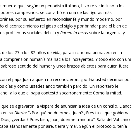
a muerte que, según un periodista italiano, hizo rezar incluso a los
 pobres campesinos, se convirtió en una de las figuras más
oránea, por su esfuerzo en reconciliar fe y mundo moderno, por
o el acontecimiento religioso del siglo y por brindar para el bien de
os problemas sociales del día y
Pacem in terris
sobre la urgencia y
 de los 77 a los 82 años de vida, para iniciar una primavera en la
 una comprensión humanísima hacia los increyentes. Y todo ello con un
n sabroso sentido del humor y unos brazos abiertos para quien fuere.
 con el papa Juan a quien no reconocieron: ¿podría usted decirnos po
os días y como ustedes ando también perdido. Un reportero le
cano, a lo que el papa contestó socarronamente: Como la mitad.
que se agravaron la víspera de anunciar la idea de un concilio. Dand
mo en su
Diario:
“¿Por qué no duermes, Juan? ¿Eres tú el que gobierna
 de Dios, ¿verdad? Pues bien, Juan, duerme tranquilo”. Salía del Vaticano
buscaba afanosamente por aire, tierra y mar. Según el protocolo, tenía