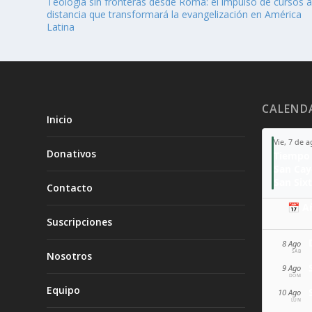
Teología sin fronteras desde Roma: el impulso de cursos 
distancia que transformará la evangelización en América
Latina
CALEND
Inicio
Vie, 7 de 
Donativos
Tiempo 
San Ca
San Sixt
Contacto
📅 A
Suscripciones
8 Ago
SÁB
Nosotros
9 Ago
DOM
Equipo
10 Ago
LUN