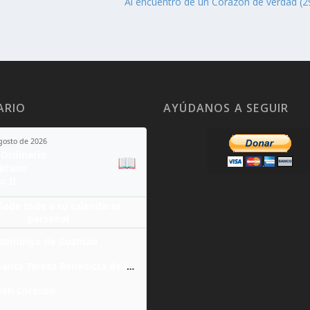
a
Al encuentro de un Corazón de verdad (29
ARIO
AYÚDANOS A SEGUIR
agosto de 2026
Ordinario
📖
yetano
o II
ñade todo a tu calendario
personal
Domingo de Guzmán
Santa Teresa Benedicta de la Cruz
San Lorenzo