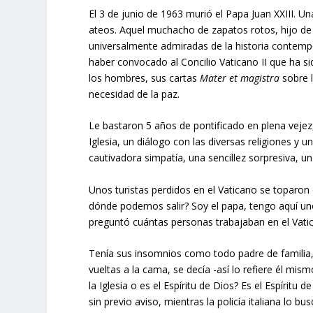
El 3 de junio de 1963 murió el Papa Juan XXIII. Un
ateos. Aquel muchacho de zapatos rotos, hijo de
universalmente admiradas de la historia contemp
haber convocado al Concilio Vaticano II que ha sid
los hombres, sus cartas
Mater et magistra
sobre l
necesidad de la paz.
Le bastaron 5 años de pontificado en plena vejez,
Iglesia, un diálogo con las diversas religiones y
cautivadora simpatía, una sencillez sorpresiva, u
Unos turistas perdidos en el Vaticano se toparon
dónde podemos salir? Soy el papa, tengo aquí un
preguntó cuántas personas trabajaban en el Vati
Tenía sus insomnios como todo padre de familia, 
vueltas a la cama, se decía -así lo refiere él mis
la Iglesia o es el Espíritu de Dios? Es el Espíritu
sin previo aviso, mientras la policía italiana lo 