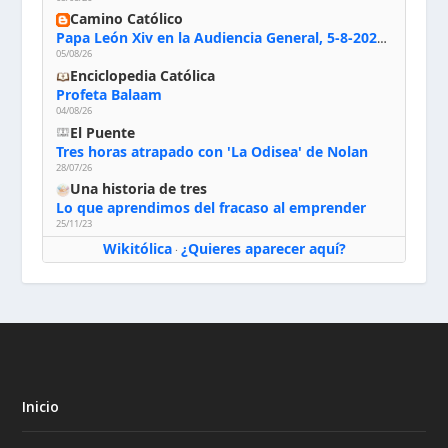
Camino Católico
Papa León Xiv en la Audiencia General, 5-8-2026: «Dios en el primer puesto; la oración, nuestra primera obligación; la liturgia, la primera fuente de la vida divina que se nos comunica, la primera escuela de nuestra vida espiritual»
05/08/26
Enciclopedia Católica
Profeta Balaam
04/08/26
El Puente
Tres horas atrapado con 'La Odisea' de Nolan
28/07/26
Una historia de tres
Lo que aprendimos del fracaso al emprender
25/11/23
Wikitólica
¿Quieres aparecer aquí?
·
Inicio