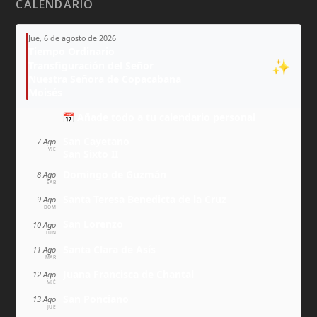
CALENDARIO
Jue, 6 de agosto de 2026
Tiempo Ordinario
✨
Transfiguración del Señor
Nuestra Señora de Copacabana
Moisés
📅 Añade todo a tu calendario personal
San Cayetano
7 Ago
VIE
San Sixto II
Domingo de Guzmán
8 Ago
SÁB
Santa Teresa Benedicta de la Cruz
9 Ago
DOM
San Lorenzo
10 Ago
LUN
Santa Clara de Asís
11 Ago
MAR
Juana Francisca de Chantal
12 Ago
MIÉ
San Ponciano
13 Ago
JUE