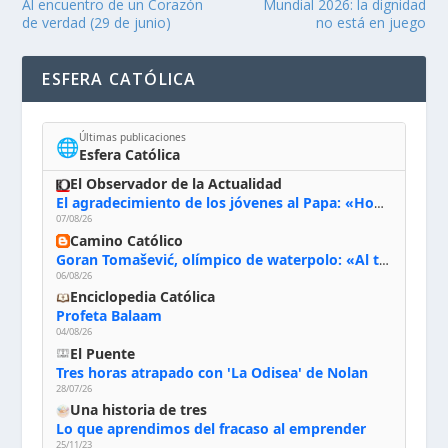
Al encuentro de un Corazón
Mundial 2026: la dignidad
de verdad (29 de junio)
no está en juego
ESFERA CATÓLICA
Últimas publicaciones
🌐
Esfera Católica
El Observador de la Actualidad
El agradecimiento de los jóvenes al Papa: «Hoy nos sentimos Iglesia»
07/08/26
Camino Católico
Goran Tomašević, olímpico de waterpolo: «Al terminar el Camino de Santiago entregué mi vida a Cristo; hablé con Dios y le dije: ‘Estoy listo; estoy a tu servicio. Puedo llevar lo que sea necesario para ti’»
06/08/26
Enciclopedia Católica
Profeta Balaam
04/08/26
El Puente
Tres horas atrapado con 'La Odisea' de Nolan
28/07/26
Una historia de tres
Lo que aprendimos del fracaso al emprender
25/11/23