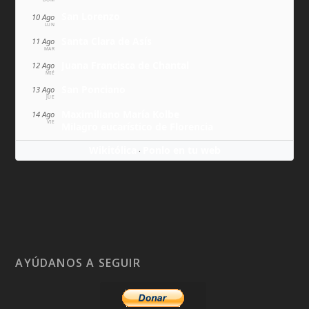
San Lorenzo
10 Ago
LUN
Santa Clara de Asís
11 Ago
MAR
Juana Francisca de Chantal
12 Ago
MIÉ
San Ponciano
13 Ago
JUE
Maximiliano María Kolbe
14 Ago
VIE
Milagro eucarístico de Florencia
Wikitólica
Ponlo en tu web
·
AYÚDANOS A SEGUIR