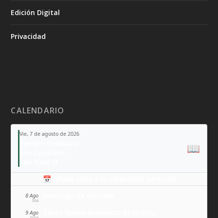
Edición Digital
Privacidad
CALENDARIO
Vie, 7 de agosto de 2026
Tiempo Ordinario
📖
San Cayetano
San Sixto II
📅 Añade todo a tu calendario personal
Domingo de Guzmán
8 Ago
SÁB
Santa Teresa Benedicta de la Cruz
9 Ago
DOM