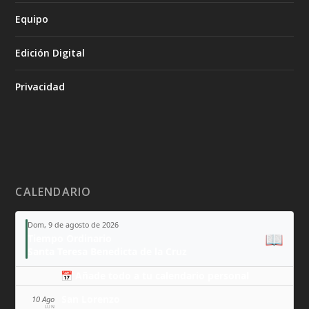
Equipo
Edición Digital
Privacidad
CALENDARIO
Dom, 9 de agosto de 2026
📖
Tiempo Ordinario
Santa Teresa Benedicta de la Cruz
📅 Añade todo a tu calendario personal
San Lorenzo
10 Ago
LUN