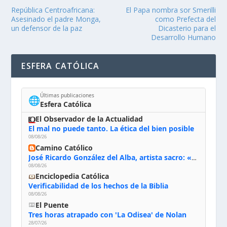
República Centroafricana:
El Papa nombra sor Smerilli
Asesinado el padre Monga,
como Prefecta del
un defensor de la paz
Dicasterio para el
Desarrollo Humano
ESFERA CATÓLICA
Últimas publicaciones
🌐
Esfera Católica
El Observador de la Actualidad
El mal no puede tanto. La ética del bien posible
08/08/26
Camino Católico
José Ricardo González del Alba, artista sacro: «Yo oro, hablo con Dios, le pido al Espíritu Santo su inspiración y siempre pinto rezando el rosario para que sea Él quien actúe a través de mis manos»
08/08/26
Enciclopedia Católica
Verificabilidad de los hechos de la Biblia
08/08/26
El Puente
Tres horas atrapado con 'La Odisea' de Nolan
28/07/26