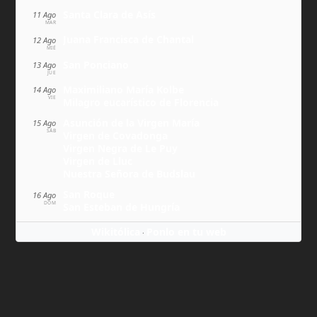
Santa Clara de Asís
11 Ago
MAR
Juana Francisca de Chantal
12 Ago
MIÉ
San Ponciano
13 Ago
JUE
Maximiliano María Kolbe
14 Ago
VIE
Milagro eucarístico de Florencia
Asunción de la Virgen María
15 Ago
SÁB
Virgen de Covadonga
Virgen Negra de Le Puy
Virgen de Lluc
Nuestra Señora de Budslau
San Roque
16 Ago
DOM
San Esteban de Hungría
Wikitólica
Ponlo en tu web
·