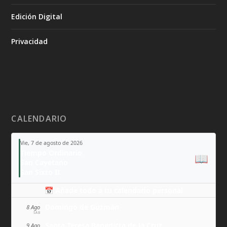
Edición Digital
Privacidad
CALENDARIO
Vie, 7 de agosto de 2026
Tiempo Ordinario
📖
San Cayetano
San Sixto II
📅 Añade todo a tu calendario personal
Domingo de Guzmán
8 Ago
SÁB
Santa Teresa Benedicta de la Cruz
9 Ago