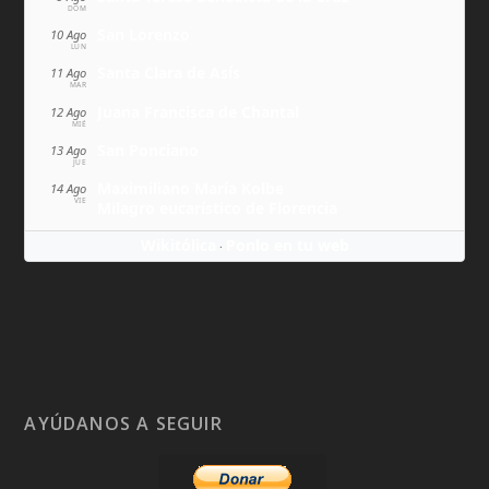
DOM
San Lorenzo
10 Ago
LUN
Santa Clara de Asís
11 Ago
MAR
Juana Francisca de Chantal
12 Ago
MIÉ
San Ponciano
13 Ago
JUE
Maximiliano María Kolbe
14 Ago
VIE
Milagro eucarístico de Florencia
Wikitólica
Ponlo en tu web
·
AYÚDANOS A SEGUIR