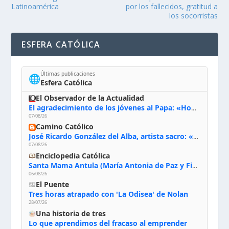
Latinoamérica
por los fallecidos, gratitud a
los socorristas
ESFERA CATÓLICA
Últimas publicaciones
🌐
Esfera Católica
El Observador de la Actualidad
El agradecimiento de los jóvenes al Papa: «Hoy nos sentimos Iglesia»
07/08/26
Camino Católico
José Ricardo González del Alba, artista sacro: «Yo oro, hablo con Dios, le pido al Espíritu Santo su inspiración y siempre pinto rezando el rosario para que sea Él quien actúe a través de mis manos»
07/08/26
Enciclopedia Católica
Santa Mama Antula (María Antonia de Paz y Figueroa)
06/08/26
El Puente
Tres horas atrapado con 'La Odisea' de Nolan
28/07/26
Una historia de tres
Lo que aprendimos del fracaso al emprender