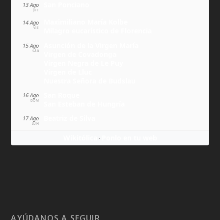
San Ponciano
13 Ago
JUE
Maximiliano María Kolbe
14 Ago
VIE
Milagro eucarístico de Florencia
Asunción de la Virgen María
15 Ago
SÁB
Virgen de Covadonga
Virgen Negra de Le Puy
Virgen de Lluc
Nuestra Señora de Budslau
San Roque
16 Ago
DOM
San Esteban de Hungría
Beatriz de Silva
17 Ago
LUN
Wikitólica
Ponlo en tu web
·
AYÚDANOS A SEGUIR