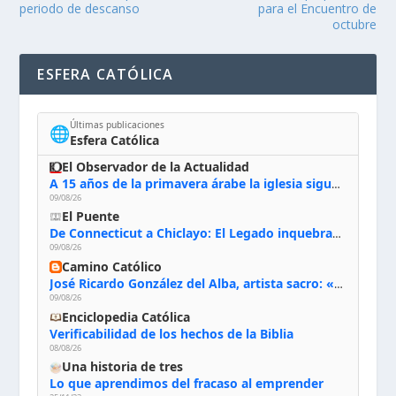
periodo de descanso
para el Encuentro de
octubre
ESFERA CATÓLICA
Últimas publicaciones
🌐
Esfera Católica
El Observador de la Actualidad
A 15 años de la primavera árabe la iglesia sigue firme en Siria: “Queremos quedarnos”
09/08/26
El Puente
De Connecticut a Chiclayo: El Legado inquebrantable de Monseñor Juan Tomis Stack
09/08/26
Camino Católico
José Ricardo González del Alba, artista sacro: «Yo oro, hablo con Dios, le pido al Espíritu Santo su inspiración y siempre pinto rezando el rosario para que sea Él quien actúe a través de mis manos»
09/08/26
Enciclopedia Católica
Verificabilidad de los hechos de la Biblia
08/08/26
Una historia de tres
Lo que aprendimos del fracaso al emprender