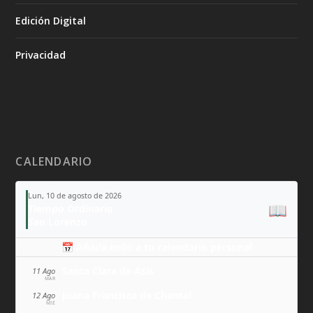
Edición Digital
Privacidad
CALENDARIO
Lun, 10 de agosto de 2026
📖
Tiempo Ordinario
San Lorenzo
📅 Añade todo a tu calendario personal
Santa Clara de Asís
11 Ago
MAR
Juana Francisca de Chantal
12 Ago
MIÉ