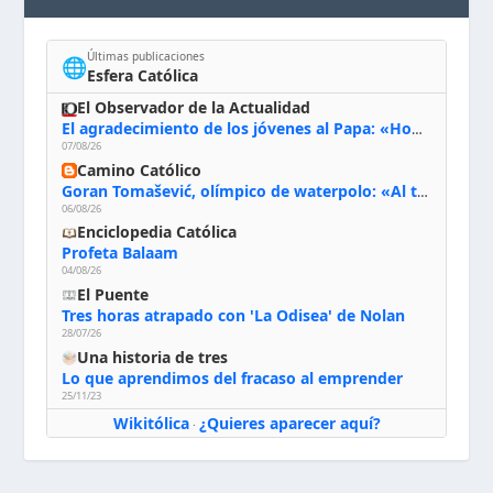
Últimas publicaciones
🌐
Esfera Católica
El Observador de la Actualidad
El agradecimiento de los jóvenes al Papa: «Hoy nos sentimos Iglesia»
07/08/26
Camino Católico
Goran Tomašević, olímpico de waterpolo: «Al terminar el Camino de Santiago entregué mi vida a Cristo; hablé con Dios y le dije: ‘Estoy listo; estoy a tu servicio. Puedo llevar lo que sea necesario para ti’»
06/08/26
Enciclopedia Católica
Profeta Balaam
04/08/26
El Puente
Tres horas atrapado con 'La Odisea' de Nolan
28/07/26
Una historia de tres
Lo que aprendimos del fracaso al emprender
25/11/23
Wikitólica
¿Quieres aparecer aquí?
·