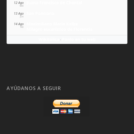
Juana Francisca de Chantal
12 Ago
MIÉ
San Ponciano
13 Ago
JUE
Maximiliano María Kolbe
14 Ago
VIE
Milagro eucarístico de Florencia
Wikitólica
Ponlo en tu web
·
AYÚDANOS A SEGUIR