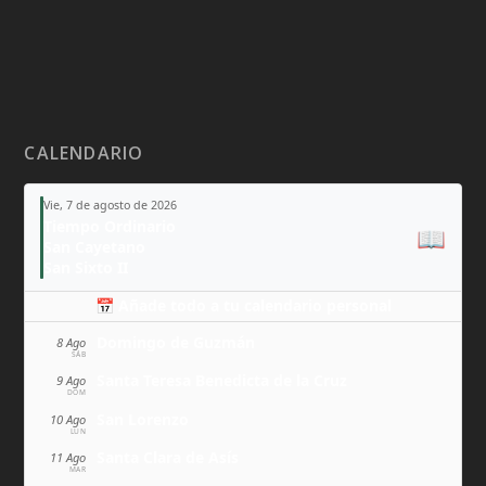
CALENDARIO
Vie, 7 de agosto de 2026
Tiempo Ordinario
📖
San Cayetano
San Sixto II
📅 Añade todo a tu calendario personal
Domingo de Guzmán
8 Ago
SÁB
Santa Teresa Benedicta de la Cruz
9 Ago
DOM
San Lorenzo
10 Ago
LUN
Santa Clara de Asís
11 Ago
MAR