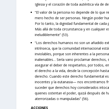
Iglesia y el corazón de toda auténtica vía de de
“El valor de la persona no depende de lo que r
mero hecho de ser personas. Ningún poder huma
Por lo tanto, la dignidad fundamental de cada
Más allá de toda circunstancia y en cualquier e
ineludiblemente” (53).
“Los derechos humanos no son un añadido exter
intrínseca, que la comunidad internacional es
inviolables, porque son inherentes a la person
inalienables… Sería vano proclamar derechos, 
asegurar el deber de respetarlos, por todos, e
el derecho a la vida, desde la concepción hasta s
derecho. Cuando este derecho fundamental es
inocentes y la eutanasia— nos encontramos frent
suceder que derechos hoy considerados intoca
quienes ostentan el poder, quizá después de 
aterrorizadas o manipuladas” (56).
ACCIONES