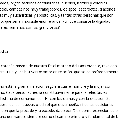
dos, organizaciones comunitarias, pueblos, barrios y colonias
social, campesinos muy trabajadores, obispos, sacerdotes, diáconos,
as muy eucarísticas y apostólicas, y tantas otras personas que son
ajo, que sería imposible enumerarlos. ¿En qué consiste la dignidad
s seres humanos somos grandiosos?
clica:
l corazón mismo de nuestra fe: el misterio del Dios viviente, revelado
e, Hijo y Espíritu Santo: amor en relación, que se da recíprocament
mano está la gran afirmación según la cual el hombre y la mujer son
rio. Cada persona, hecha constitutivamente para la relación, es
historia de comunión con Él, con los demás y con la creación. Su
ee, de las riquezas o del rol que desempeña, ni de las decisiones
n don que la precede y la excede, dado por Dios como expresión de s
umana permanece siempre como el camino primero y fundamental de l