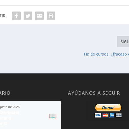
IR:
SIG
Fin de cursos, ¿fracaso
ARIO
AYÚDANOS A SEGUIR
agosto de 2026
Ordinario
📖
yetano
o II