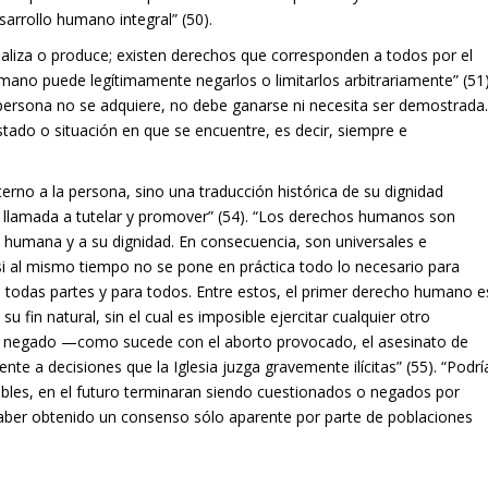
sarrollo humano integral” (50).
ealiza o produce; existen derechos que corresponden a todos por el
no puede legítimamente negarlos o limitarlos arbitrariamente” (51)
 persona no se adquiere, no debe ganarse ni necesita ser demostrada
stado o situación en que se encuentre, es decir, siempre e
no a la persona, sino una traducción histórica de su dignidad
tá llamada a tutelar y promover” (54). “Los derechos humanos son
a humana y a su dignidad. En consecuencia, son universales e
si al mismo tiempo no se pone en práctica todo lo necesario para
n todas partes y para todos. Entre estos, el primer derecho humano e
u fin natural, sin el cual es imposible ejercitar cualquier otro
 negado —como sucede con el aborto provocado, el asesinato de
e a decisiones que la Iglesia juzga gravemente ilícitas” (55). “Podrí
bles, en el futuro terminaran siendo cuestionados o negados por
haber obtenido un consenso sólo aparente por parte de poblaciones