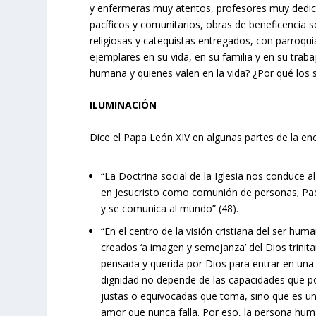
y enfermeras muy atentos, profesores muy dedica
pacíficos y comunitarios, obras de beneficencia 
religiosas y catequistas entregados, con parroqui
ejemplares en su vida, en su familia y en su trab
humana y quienes valen en la vida? ¿Por qué lo
ILUMINACIÓN
Dice el Papa León XIV en algunas partes de la encí
“La Doctrina social de la Iglesia nos conduce a
en Jesucristo como comunión de personas; Padr
y se comunica al mundo” (48).
“En el centro de la visión cristiana del ser hu
creados ‘a imagen y semejanza’ del Dios trinita
pensada y querida por Dios para entrar en una 
dignidad no depende de las capacidades que pos
justas o equivocadas que toma, sino que es u
amor que nunca falla. Por eso, la persona h