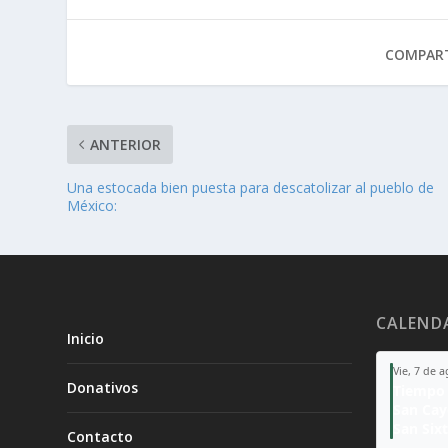
COMPART
ANTERIOR
Una estocada bien puesta para descatolizar al pueblo de
México:
CALEND
Inicio
Vie, 7 de 
Donativos
Tiempo 
San Ca
San Sixt
Contacto