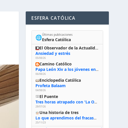
ESFERA CATÓLICA
Últimas publicaciones
🌐
Esfera Católica
El Observador de la Actualidad
Ansiedad y estrés
05/08/26
Camino Católico
Papa León Xiv a los jóvenes en Asís, 6-8-2026: «De san Francisco aprendan la radicalidad evangélica: no los vuelve ciegos ni violentos, sino sensibles, atentos, siempre en el seguimiento de Jesús, humildes y acogiendo a todos»
06/08/26
Enciclopedia Católica
Profeta Balaam
04/08/26
El Puente
Tres horas atrapado con 'La Odisea' de Nolan
28/07/26
Una historia de tres
Lo que aprendimos del fracaso al emprender
25/11/23