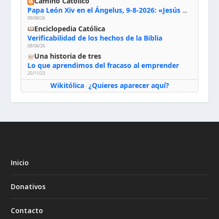
Camino Católico
Papa León Xiv en el Ángelus, 9-8-2026: «Jesús no nos abandona y si lo acogemos con humildad con la oración, los sacramentos y la escucha de su Palabra, en Él encontraremos paz, luz y fuerza para nuestro camino»
09/08/26
Enciclopedia Católica
Verificabilidad de los hechos de la Biblia
08/08/26
Una historia de tres
Lo que aprendimos del fracaso al emprender
25/11/23
Wikitólica
¿Quieres aparecer aquí?
·
Inicio
Donativos
Contacto