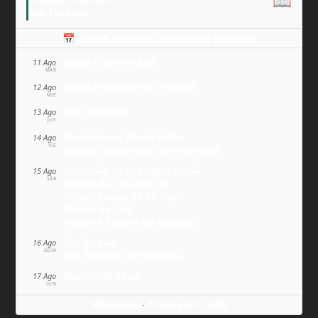
📖
San Lorenzo
📅 Añade todo a tu calendario personal
Santa Clara de Asís
11 Ago
MAR
Juana Francisca de Chantal
12 Ago
MIÉ
San Ponciano
13 Ago
JUE
Maximiliano María Kolbe
14 Ago
VIE
Milagro eucarístico de Florencia
Asunción de la Virgen María
15 Ago
SÁB
Virgen de Covadonga
Virgen Negra de Le Puy
Virgen de Lluc
Nuestra Señora de Budslau
San Roque
16 Ago
DOM
San Esteban de Hungría
Beatriz de Silva
17 Ago
LUN
Wikitólica
Ponlo en tu web
·