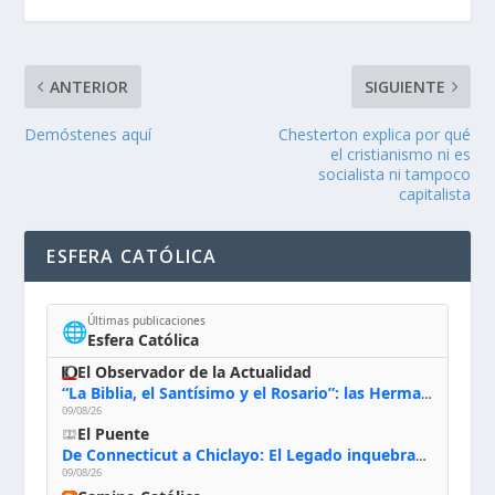
ANTERIOR
SIGUIENTE
Demóstenes aquí
Chesterton explica por qué
el cristianismo ni es
socialista ni tampoco
capitalista
ESFERA CATÓLICA
Últimas publicaciones
🌐
Esfera Católica
El Observador de la Actualidad
“La Biblia, el Santísimo y el Rosario”: las Hermanas de Belén, evacuadas por el incendio de Huelva, España
09/08/26
El Puente
De Connecticut a Chiclayo: El Legado inquebrantable de Monseñor Juan Tomis Stack
09/08/26