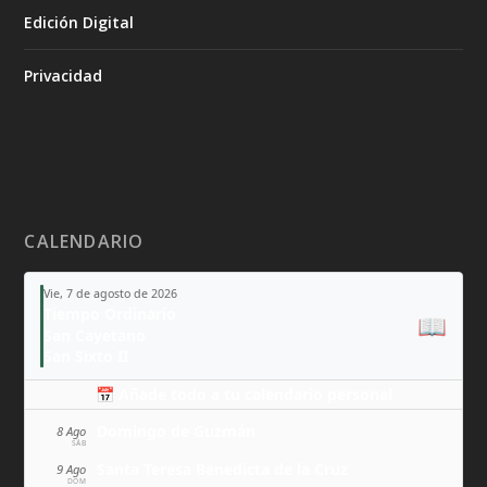
Edición Digital
Privacidad
CALENDARIO
Vie, 7 de agosto de 2026
Tiempo Ordinario
📖
San Cayetano
San Sixto II
📅 Añade todo a tu calendario personal
Domingo de Guzmán
8 Ago
SÁB
Santa Teresa Benedicta de la Cruz
9 Ago
DOM