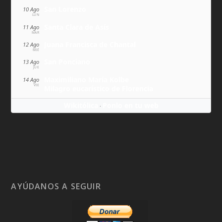
San Lorenzo
10 Ago
LUN
Santa Clara de Asís
11 Ago
MAR
Juana Francisca de Chantal
12 Ago
MIÉ
San Ponciano
13 Ago
JUE
Maximiliano María Kolbe
14 Ago
VIE
Milagro eucarístico de Florencia
Wikitólica
Ponlo en tu web
·
AYÚDANOS A SEGUIR