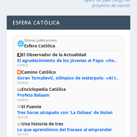
proyecto de nación
ESFERA CATÓLICA
Últimas publicaciones
🌐
Esfera Católica
El Observador de la Actualidad
El agradecimiento de los jóvenes al Papa: «Hoy nos sentimos Iglesia»
07/08/26
Camino Católico
Goran Tomašević, olímpico de waterpolo: «Al terminar el Camino de Santiago entregué mi vida a Cristo; hablé con Dios y le dije: ‘Estoy listo; estoy a tu servicio. Puedo llevar lo que sea necesario para ti’»
06/08/26
Enciclopedia Católica
Profeta Balaam
04/08/26
El Puente
Tres horas atrapado con 'La Odisea' de Nolan
28/07/26
Una historia de tres
Lo que aprendimos del fracaso al emprender
25/11/23