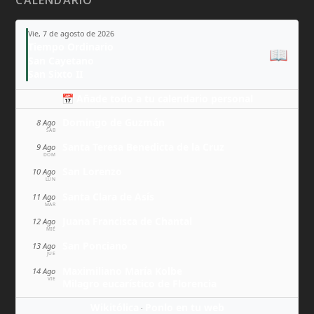
Vie, 7 de agosto de 2026
Tiempo Ordinario
📖
San Cayetano
San Sixto II
📅 Añade todo a tu calendario personal
Domingo de Guzmán
8 Ago
SÁB
Santa Teresa Benedicta de la Cruz
9 Ago
DOM
San Lorenzo
10 Ago
LUN
Santa Clara de Asís
11 Ago
MAR
Juana Francisca de Chantal
12 Ago
MIÉ
San Ponciano
13 Ago
JUE
Maximiliano María Kolbe
14 Ago
VIE
Milagro eucarístico de Florencia
Wikitólica
Ponlo en tu web
·