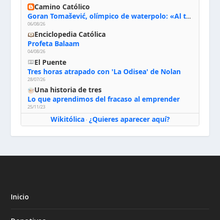
Camino Católico
Goran Tomašević, olímpico de waterpolo: «Al terminar el Camino de Santiago entregué mi vida a Cristo; hablé con Dios y le dije: ‘Estoy listo; estoy a tu servicio. Puedo llevar lo que sea necesario para ti’»
06/08/26
Enciclopedia Católica
Profeta Balaam
04/08/26
El Puente
Tres horas atrapado con 'La Odisea' de Nolan
28/07/26
Una historia de tres
Lo que aprendimos del fracaso al emprender
25/11/23
Wikitólica
¿Quieres aparecer aquí?
·
Inicio