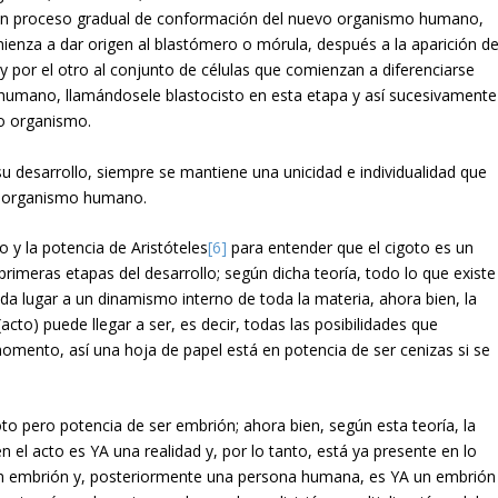
 un proceso gradual de conformación del nuevo organismo humano,
omienza a dar origen al blastómero o mórula, después a la aparición de
 y por el otro al conjunto de células que comienzan a diferenciarse
o humano, llamándosele blastocisto en esta etapa y así sucesivamente
vo organismo.
 su desarrollo, siempre se mantiene una unicidad e individualidad que
o organismo humano.
o y la potencia de Aristóteles
[6]
para entender que el cigoto es un
meras etapas del desarrollo; según dicha teoría, todo lo que existe
 da lugar a un dinamismo interno de toda la materia, ahora bien, la
acto) puede llegar a ser, es decir, todas las posibilidades que
omento, así una hoja de papel está en potencia de ser cenizas si se
to pero potencia de ser embrión; ahora bien, según esta teoría, la
 el acto es YA una realidad y, por lo tanto, está ya presente en lo
r un embrión y, posteriormente una persona humana, es YA un embrión