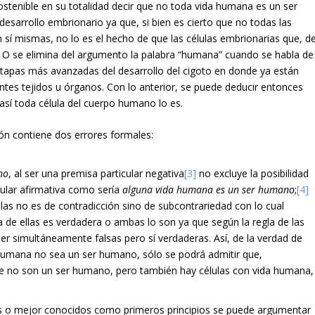
sostenible en su totalidad decir que no toda vida humana es un ser
esarrollo embrionario ya que, si bien es cierto que no todas las
sí mismas, no lo es el hecho de que las células embrionarias que, d
. O se elimina del argumento la palabra “humana” cuando se habla de
 etapas más avanzadas del desarrollo del cigoto en donde ya están
rentes tejidos u órganos. Con lo anterior, se puede deducir entonces
 toda célula del cuerpo humano lo es.
ción contiene dos errores formales:
no
, al ser una premisa particular negativa
[3]
no excluye la posibilidad
icular afirmativa como sería
alguna vida humana es un ser humano
;
[4]
ellas no es de contradicción sino de subcontrariedad con lo cual
 de ellas es verdadera o ambas lo son ya que según la regla de las
r simultáneamente falsas pero sí verdaderas. Así, de la verdad de
umana no sea un ser humano, sólo se podrá admitir que,
e no son un ser humano, pero también hay células con vida humana,
s o mejor conocidos como primeros principios se puede argumentar