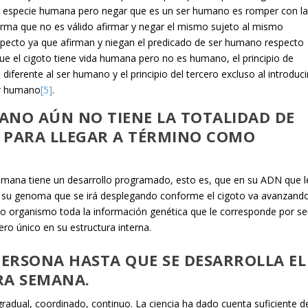
la especie humana pero negar que es un ser humano es romper con l
afirma que no es válido afirmar y negar el mismo sujeto al mismo
pecto ya que afirman y niegan el predicado de ser humano respecto
ue el cigoto tiene vida humana pero no es humano, el principio de
diferente al ser humano y el principio del tercero excluso al introduci
er humano
[5]
.
ANO AÚN NO TIENE LA TOTALIDAD DE
 PARA LLEGAR A TÉRMINO COMO
umana tiene un desarrollo programado, esto es, que en su ADN que l
 de su genoma que se irá desplegando conforme el cigoto va avanzand
vo organismo toda la información genética que le corresponde por se
ro único en su estructura interna.
PERSONA HASTA QUE SE DESARROLLA EL
RA SEMANA.
gradual, coordinado, continuo. La ciencia ha dado cuenta suficiente d