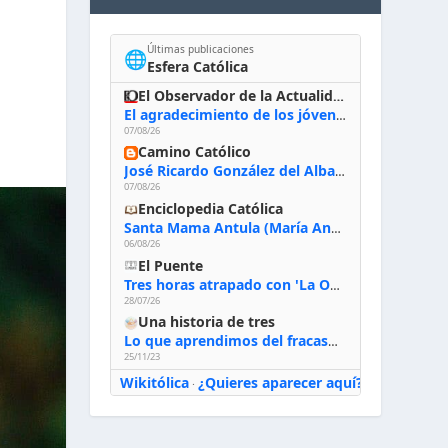
Últimas publicaciones
🌐
Esfera Católica
El Observador de la Actualidad
El agradecimiento de los jóvenes al Papa: «Hoy nos sentimos Iglesia»
07/08/26
Camino Católico
José Ricardo González del Alba, artista sacro: «Yo oro, hablo con Dios, le pido al Espíritu Santo su inspiración y siempre pinto rezando el rosario para que sea Él quien actúe a través de mis manos»
07/08/26
Enciclopedia Católica
Santa Mama Antula (María Antonia de Paz y Figueroa)
06/08/26
El Puente
Tres horas atrapado con 'La Odisea' de Nolan
28/07/26
Una historia de tres
Lo que aprendimos del fracaso al emprender
25/11/23
Wikitólica
¿Quieres aparecer aquí?
·