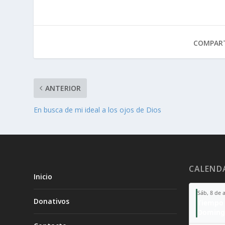
COMPART
ANTERIOR
En busca de mi ideal a los ojos de Dios
CALEND
Inicio
Sáb, 8 de 
Donativos
Tiempo 
Doming