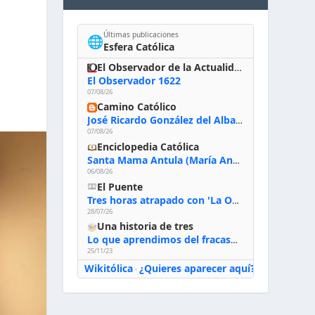
Últimas publicaciones
🌐
Esfera Católica
El Observador de la Actualidad
El Observador 1622
07/08/26
Camino Católico
José Ricardo González del Alba, artista sacro: «Yo oro, hablo con Dios, le pido al Espíritu Santo su inspiración y siempre pinto rezando el rosario para que sea Él quien actúe a través de mis manos»
07/08/26
Enciclopedia Católica
Santa Mama Antula (María Antonia de Paz y Figueroa)
06/08/26
El Puente
Tres horas atrapado con 'La Odisea' de Nolan
28/07/26
Una historia de tres
Lo que aprendimos del fracaso al emprender
25/11/23
Wikitólica
¿Quieres aparecer aquí?
·