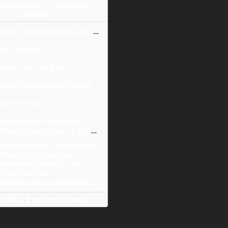
ñade todo a tu calendario
personal
Santa Teresa Benedicta de la Cruz
San Lorenzo
Santa Clara de Asís
Juana Francisca de Chantal
San Ponciano
Maximiliano María Kolbe
Milagro eucarístico de Florencia
Asunción de la Virgen María
Virgen de Covadonga
Virgen Negra de Le Puy
Virgen de Lluc
Nuestra Señora de Budslau
itólica
Ponlo en tu web
·