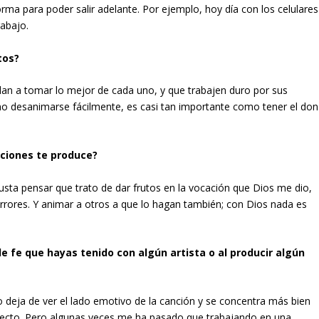
ma para poder salir adelante. Por ejemplo, hoy día con los celulares
abajo.
tos?
an a tomar lo mejor de cada uno, y que trabajen duro por sus
no desanimarse fácilmente, es casi tan importante como tener el don
cciones te produce?
ta pensar que trato de dar frutos en la vocación que Dios me dio,
errores. Y animar a otros a que lo hagan también; con Dios nada es
 fe que hayas tenido con algún artista o al producir algún
 deja de ver el lado emotivo de la canción y se concentra más bien
rrecto. Pero algunas veces me ha pasado que trabajando en una