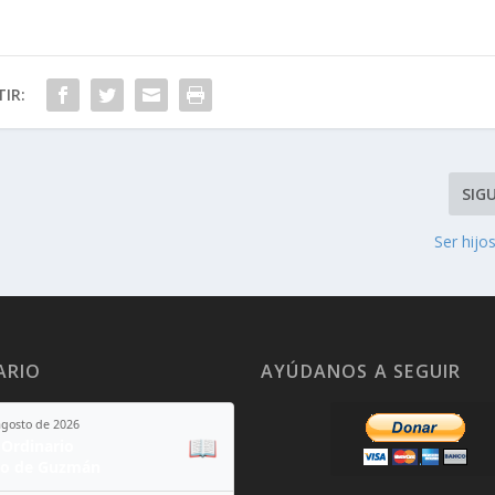
IR:
SIG
Ser hijos
ARIO
AYÚDANOS A SEGUIR
agosto de 2026
📖
Ordinario
o de Guzmán