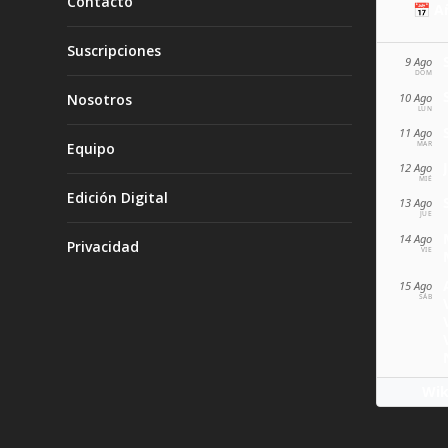
Contacto
📅 A
Suscripciones
9 Ago
DOM
10 Ago
Nosotros
LUN
11 Ago
MAR
Equipo
12 Ago
MIÉ
Edición Digital
13 Ago
JUE
14 Ago
Privacidad
VIE
15 Ago
SÁB
Wik