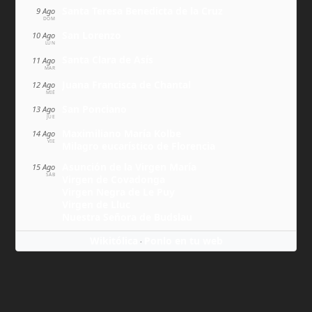
Santa Teresa Benedicta de la Cruz
9 Ago
DOM
San Lorenzo
10 Ago
LUN
Santa Clara de Asís
11 Ago
MAR
Juana Francisca de Chantal
12 Ago
MIÉ
San Ponciano
13 Ago
JUE
Maximiliano María Kolbe
14 Ago
VIE
Milagro eucarístico de Florencia
Asunción de la Virgen María
15 Ago
SÁB
Virgen de Covadonga
Virgen Negra de Le Puy
Virgen de Lluc
Nuestra Señora de Budslau
Wikitólica
Ponlo en tu web
·