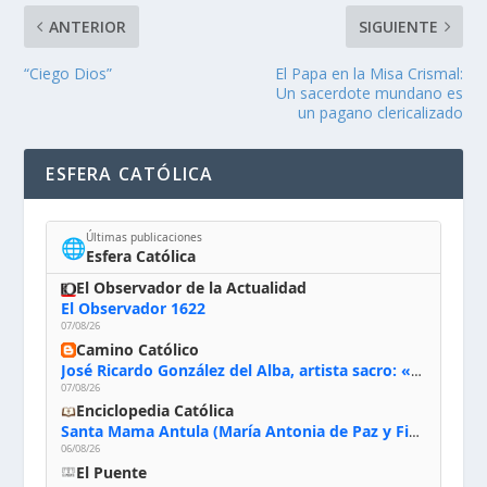
ANTERIOR
SIGUIENTE
“Ciego Dios”
El Papa en la Misa Crismal:
Un sacerdote mundano es
un pagano clericalizado
ESFERA CATÓLICA
Últimas publicaciones
🌐
Esfera Católica
El Observador de la Actualidad
El Observador 1622
07/08/26
Camino Católico
José Ricardo González del Alba, artista sacro: «Yo oro, hablo con Dios, le pido al Espíritu Santo su inspiración y siempre pinto rezando el rosario para que sea Él quien actúe a través de mis manos»
07/08/26
Enciclopedia Católica
Santa Mama Antula (María Antonia de Paz y Figueroa)
06/08/26
El Puente