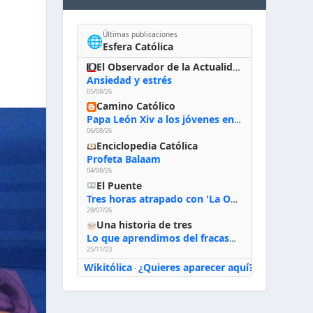
Últimas publicaciones
🌐
Esfera Católica
El Observador de la Actualidad
Ansiedad y estrés
05/08/26
Camino Católico
Papa León Xiv a los jóvenes en Asís, 6-8-2026: «De san Francisco aprendan la radicalidad evangélica: no los vuelve ciegos ni violentos, sino sensibles, atentos, siempre en el seguimiento de Jesús, humildes y acogiendo a todos»
06/08/26
Enciclopedia Católica
Profeta Balaam
04/08/26
El Puente
Tres horas atrapado con 'La Odisea' de Nolan
28/07/26
Una historia de tres
Lo que aprendimos del fracaso al emprender
25/11/23
Wikitólica
¿Quieres aparecer aquí?
·