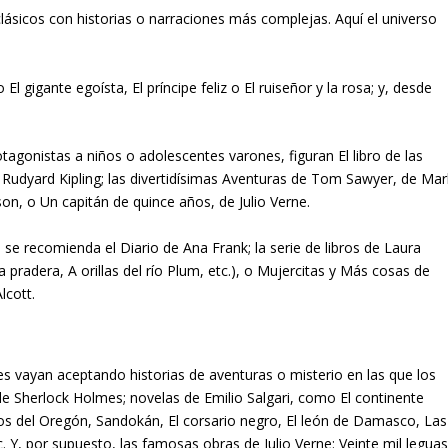
clásicos con historias o narraciones más complejas. Aquí el universo
 gigante egoísta, El príncipe feliz o El ruiseñor y la rosa; y, desde
tagonistas a niños o adolescentes varones, figuran El libro de las
e Rudyard Kipling; las divertidísimas Aventuras de Tom Sawyer, de Mar
son, o Un capitán de quince años, de Julio Verne.
se recomienda el Diario de Ana Frank; la serie de libros de Laura
la pradera, A orillas del río Plum, etc.), o Mujercitas y Más cosas de
lcott.
res vayan aceptando historias de aventuras o misterio en las que los
e Sherlock Holmes; novelas de Emilio Salgari, como El continente
os del Oregón, Sandokán, El corsario negro, El león de Damasco, Las
tc. Y, por supuesto, las famosas obras de Julio Verne: Veinte mil legua