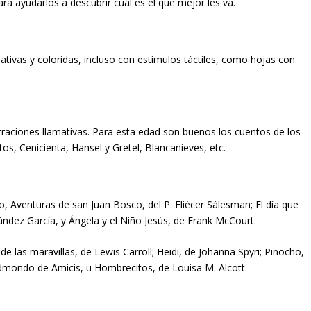
ra ayudarlos a descubrir cuál es el que mejor les va.
ivas y coloridas, incluso con estímulos táctiles, como hojas con
ustraciones llamativas. Para esta edad son buenos los cuentos de los
s, Cenicienta, Hansel y Gretel, Blancanieves, etc.
, Aventuras de san Juan Bosco, del P. Eliécer Sálesman; El día que
ández García, y Ángela y el Niño Jesús, de Frank McCourt.
s de las maravillas, de Lewis Carroll; Heidi, de Johanna Spyri; Pinocho,
 Edmondo de Amicis, u Hombrecitos, de Louisa M. Alcott.