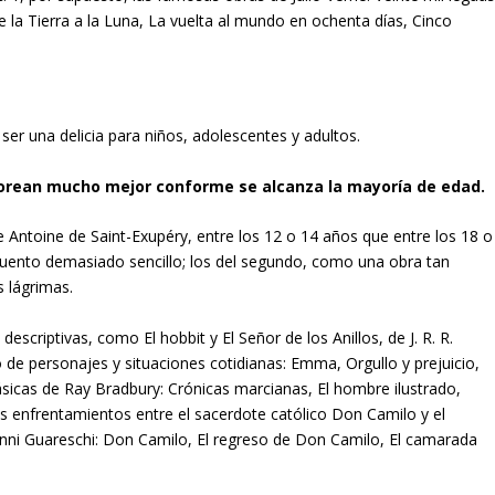
De la Tierra a la Luna, La vuelta al mundo en ochenta días, Cinco
er una delicia para niños, adolescentes y adultos.
borean mucho mejor conforme se alcanza la mayoría de edad.
de Antoine de Saint-Exupéry, entre los 12 o 14 años que entre los 18 o
cuento demasiado sencillo; los del segundo, como una obra tan
 lágrimas.
criptivas, como El hobbit y El Señor de los Anillos, de J. R. R.
to de personajes y situaciones cotidianas: Emma, Orgullo y prejuicio,
ásicas de Ray Bradbury: Crónicas marcianas, El hombre ilustrado,
sos enfrentamientos entre el sacerdote católico Don Camilo y el
anni Guareschi: Don Camilo, El regreso de Don Camilo, El camarada