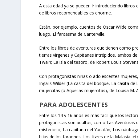
A esta edad ya se pueden ir introduciendo libros 
de libros recomendables es enorme.
Están, por ejemplo, cuentos de Oscar Wilde como El
luego, El fantasma de Canterville.
Entre los libros de aventuras que tienen como pro
tierras vírgenes y Capitanes intrépidos, ambos d
Twain; La isla del tesoro, de Robert Louis Steven
Con protagonistas niñas o adolescentes mujeres, 
Ingalls Wilder (La casita del bosque, La casita de 
mujercitas (o Aquellas mujercitas), de Louisa M. A
PARA ADOLESCENTES
Entre los 14 y 16 años es más fácil que los lecto
protagonistas son adultos; como Las Aventuras d
misterioso, La capitana del Yucatán, Los náufrag
hijas de los faraones, Los tigres de la Malasia, e