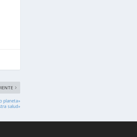
UIENTE
o planeta»
tra salud»