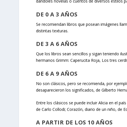
dándoles novelas o cuentos de diversos estilos pa
DE 0 A 3 AÑOS
Se recomiendan libros que posean imágenes llamat
distintas texturas.
DE 3 A 6 AÑOS
Que los libros sean sencillos y sigan teniendo il
hermanos Grimm: Caperucita Roja, Los tres cerdito
DE 6 A 9 AÑOS
No son clásicos, pero se recomienda, por ejemplo
desaparecieron los significados, de Gilberto Hern
Entre los clásicos se puede incluir Alicia en el paí
de Carlo Collodi; Corazón, diario de un niño, de
A PARTIR DE LOS 10 AÑOS