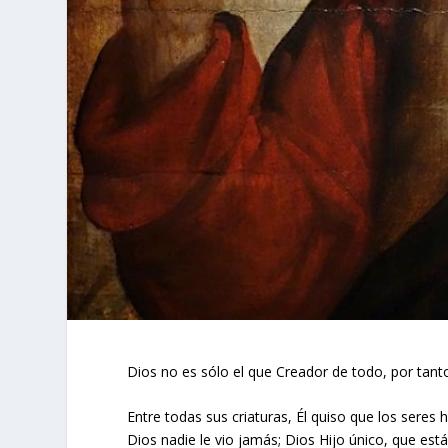
Dios no es sólo el que Creador de todo, por tant
Entre todas sus criaturas, Él quiso que los sere
Dios nadie le vio jamás; Dios Hijo único, que est