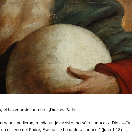
o, el hacedor del hombre, ¡Dios es Padre!
s humanos pudieran, mediante Jesucristo, no sólo conocer a Dios —“A
á en el seno del Padre, Ése nos le ha dado a conocer” (Juan 1 18)—,