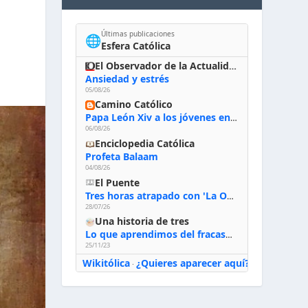
Últimas publicaciones
🌐
Esfera Católica
El Observador de la Actualidad
Ansiedad y estrés
05/08/26
Camino Católico
Papa León Xiv a los jóvenes en Asís, 6-8-2026: «De san Francisco aprendan la radicalidad evangélica: no los vuelve ciegos ni violentos, sino sensibles, atentos, siempre en el seguimiento de Jesús, humildes y acogiendo a todos»
06/08/26
Enciclopedia Católica
Profeta Balaam
04/08/26
El Puente
Tres horas atrapado con 'La Odisea' de Nolan
28/07/26
Una historia de tres
Lo que aprendimos del fracaso al emprender
25/11/23
Wikitólica
¿Quieres aparecer aquí?
·