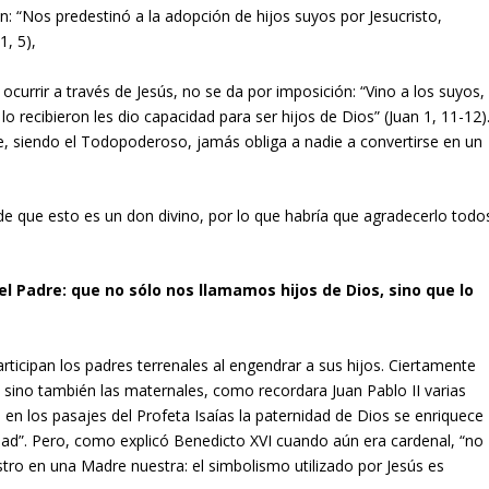
ón: “Nos predestinó a la adopción de hijos suyos por Jesucristo,
1, 5),
 ocurrir a través de Jesús, no se da por imposición: “Vino a los suyos,
lo recibieron les dio capacidad para ser hijos de Dios” (Juan 1, 11-12)
e, siendo el Todopoderoso, jamás obliga a nadie a convertirse en un
de que esto es un don divino, por lo que habría que agradecerlo todo
l Padre: que no sólo nos llamamos hijos de Dios, sino que lo
participan los padres terrenales al engendrar a sus hijos. Ciertamente
, sino también las maternales, como recordara Juan Pablo II varias
e en los pasajes del Profeta Isaías la paternidad de Dios se enriquece
dad”. Pero, como explicó Benedicto XVI cuando aún era cardenal, “no
ro en una Madre nuestra: el simbolismo utilizado por Jesús es