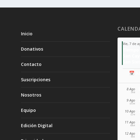
CALEND
Inicio
Vie, 7 de 
Donativos
Tiempo 
San Ca
San Sixt
Contacto
📅 A
Suscripciones
8 Ago
SÁB
Nosotros
9 Ago
DOM
Equipo
10 Ago
LUN
11 Ago
Edición Digital
MAR
12 Ago
MIÉ