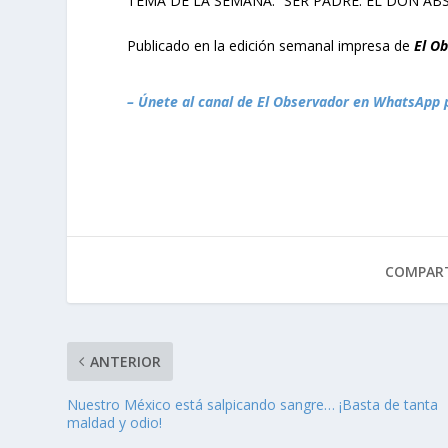
TEMA DE LA SEMANA: “SER PADRE: EL DON AB
Publicado en la edición semanal impresa de
El O
– Únete al canal de El Observador en WhatsApp 
COMPART
ANTERIOR
Nuestro México está salpicando sangre… ¡Basta de tanta
maldad y odio!