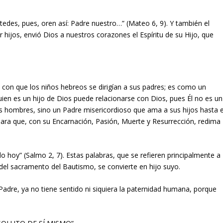
tedes, pues, oren así: Padre nuestro…” (Mateo 6, 9). Y también el
r hijos, envió Dios a nuestros corazones el Espíritu de su Hijo, que
 con que los niños hebreos se dirigían a sus padres; es como un
uien es un hijo de Dios puede relacionarse con Dios, pues Él no es un
los hombres, sino un Padre misericordioso que ama a sus hijos hasta e
 para que, con su Encarnación, Pasión, Muerte y Resurrección, redima
o hoy” (Salmo 2, 7). Estas palabras, que se refieren principalmente a
s del sacramento del Bautismo, se convierte en hijo suyo.
Padre, ya no tiene sentido ni siquiera la paternidad humana, porque