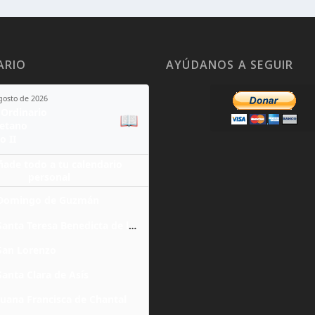
ARIO
AYÚDANOS A SEGUIR
agosto de 2026
Ordinario
📖
yetano
o II
ñade todo a tu calendario
personal
Domingo de Guzmán
Santa Teresa Benedicta de la Cruz
San Lorenzo
Santa Clara de Asís
Juana Francisca de Chantal