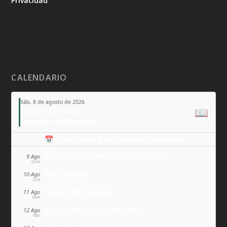
Privacidad
CALENDARIO
Sáb, 8 de agosto de 2026
📖
Tiempo Ordinario
Domingo de Guzmán
📅 Añade todo a tu calendario personal
Santa Teresa Benedicta de la Cruz
9 Ago
DOM
San Lorenzo
10 Ago
LUN
Santa Clara de Asís
11 Ago
MAR
Juana Francisca de Chantal
12 Ago
MIÉ