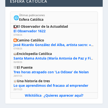
ESFERA CATÓLICA
Últimas publicaciones
🌐
Esfera Católica
El Observador de la Actualidad
El Observador 1622
07/08/26
Camino Católico
José Ricardo González del Alba, artista sacro: «Yo oro, hablo con Dios, le pido al Espíritu Santo su inspiración y siempre pinto rezando el rosario para que sea Él quien actúe a través de mis manos»
07/08/26
Enciclopedia Católica
Santa Mama Antula (María Antonia de Paz y Figueroa)
06/08/26
El Puente
Tres horas atrapado con 'La Odisea' de Nolan
28/07/26
Una historia de tres
Lo que aprendimos del fracaso al emprender
25/11/23
Wikitólica
¿Quieres aparecer aquí?
·