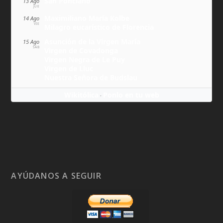
San Ponciano
13 Ago
JUE
Maximiliano María Kolbe
14 Ago
VIE
Milagro eucarístico de Florencia
Asunción de la Virgen María
15 Ago
SÁB
Virgen de Covadonga
Virgen Negra de Le Puy
Virgen de Lluc
Nuestra Señora de Budslau
Wikitólica
Ponlo en tu web
·
AYÚDANOS A SEGUIR