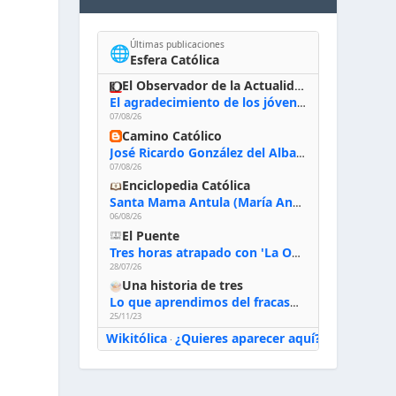
Últimas publicaciones
🌐
Esfera Católica
El Observador de la Actualidad
El agradecimiento de los jóvenes al Papa: «Hoy nos sentimos Iglesia»
07/08/26
Camino Católico
José Ricardo González del Alba, artista sacro: «Yo oro, hablo con Dios, le pido al Espíritu Santo su inspiración y siempre pinto rezando el rosario para que sea Él quien actúe a través de mis manos»
07/08/26
Enciclopedia Católica
Santa Mama Antula (María Antonia de Paz y Figueroa)
06/08/26
El Puente
Tres horas atrapado con 'La Odisea' de Nolan
28/07/26
Una historia de tres
Lo que aprendimos del fracaso al emprender
25/11/23
Wikitólica
¿Quieres aparecer aquí?
·