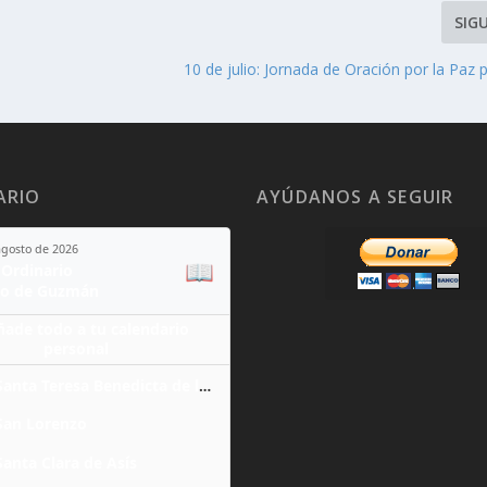
SIG
10 de julio: Jornada de Oración por la Paz
ARIO
AYÚDANOS A SEGUIR
agosto de 2026
📖
Ordinario
o de Guzmán
ñade todo a tu calendario
personal
Santa Teresa Benedicta de la Cruz
San Lorenzo
Santa Clara de Asís