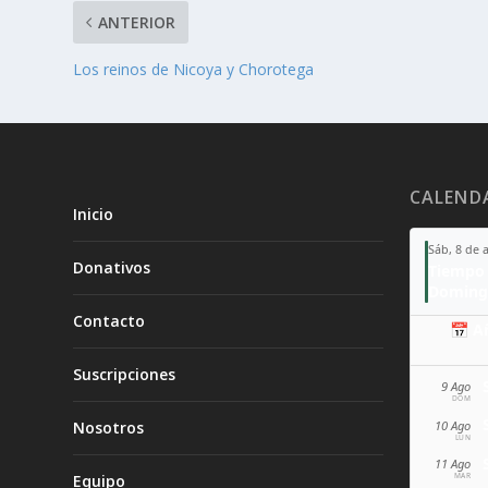
ANTERIOR
Los reinos de Nicoya y Chorotega
CALEND
Inicio
Sáb, 8 de 
Donativos
Tiempo 
Doming
Contacto
📅 A
Suscripciones
9 Ago
DOM
10 Ago
Nosotros
LUN
11 Ago
MAR
Equipo