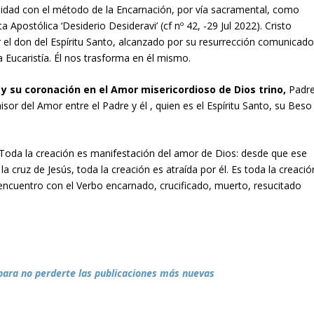
uidad con el método de la Encarnación, por vía sacramental, como
 Apostólica ‘Desiderio Desideravi’ (cf nº 42, -29 Jul 2022). Cristo
 el don del Espíritu Santo, alcanzado por su resurrección comunicad
 Eucaristía. Él nos trasforma en él mismo.
y su coronación en el Amor misericordioso de Dios trino,
Padr
or del Amor entre el Padre y él , quien es el Espíritu Santo, su Beso
“Toda la creación es manifestación del amor de Dios: desde que ese
 cruz de Jesús, toda la creación es atraída por él. Es toda la creació
 encuentro con el Verbo encarnado, crucificado, muerto, resucitado
para no perderte las publicaciones más nuevas