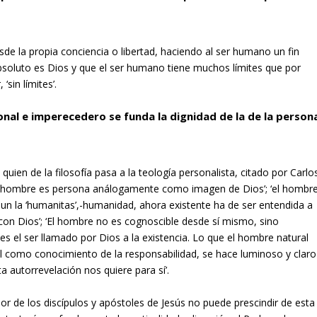
de la propia conciencia o libertad, haciendo al ser humano un fin
soluto es Dios y que el ser humano tiene muchos límites que por
‘sin límites’.
onal e imperecedero se funda la dignidad de la de la person
ien de la filosofía pasa a la teología personalista, citado por Carlo
l hombre es persona análogamente como imagen de Dios’; ‘el hombr
un la ‘humanitas’,-humanidad, ahora existente ha de ser entendida a
n con Dios’; ‘El hombre no es cognoscible desde sí mismo, sino
s el ser llamado por Dios a la existencia. Lo que el hombre natural
 como conocimiento de la responsabilidad, se hace luminoso y claro
a autorrevelación nos quiere para sí’.
or de los discípulos y apóstoles de Jesús no puede prescindir de esta