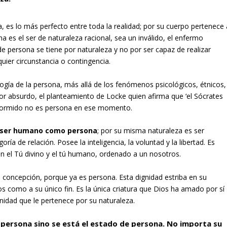
a, es lo más perfecto entre toda la realidad; por su cuerpo pertenece 
na es el ser de naturaleza racional, sea un inválido, el enfermo
 de persona se tiene por naturaleza y no por ser capaz de realizar
uier circunstancia o contingencia.
ogía de la persona, más allá de los fenómenos psicológicos, étnicos,
 por absurdo, el planteamiento de Locke quien afirma que ‘el Sócrates
l dormido no es persona en ese momento.
l ser humano como persona
; por su misma naturaleza es ser
oría de relación. Posee la inteligencia, la voluntad y la libertad. Es
on el Tú divino y el tú humano, ordenado a un nosotros.
u concepción, porque ya es persona. Esta dignidad estriba en su
os como a su único fin. Es la única criatura que Dios ha amado por sí
gnidad que le pertenece por su naturaleza.
 persona sino se está el estado de persona. No importa su