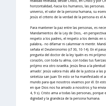
realidad revelada; desde Cristo, en Cristo y por Cr
horizontalidad,-hacia los humanos, las personas. 
universo, el valor de la persona humana, su esenci
Jesús el criterio de la verdad de la persona es el
Para mantener la paz entre las personas, es neces
Mandamientos de la Ley de Dios, -en perspectiva 
respeto a los padres, el respeto a los demás en su
palabra,- no difamar ni calumniar ni mentir. Man
señala el Deuteronomio (cf 30, 10-14). En el pasa
pregunta del doctor de la ley ‘quién es mi prójimo
corazón, con toda tu alma, con todas tus fuerzas
prójimo era otro israelita. Jesús lleva a la pleni
amado’. Jesús valora más allá de la justicia a l
sintetiza san Juan ‘En esto se ha manifestado el
mundo para que nosotros vivamos por él. En est
en que Dios nos ha amado a nosotros y ha enviad
4, 9 s). Cristo ama a todas las personas, porque 
dignidad y la grandeza de la persona humana.