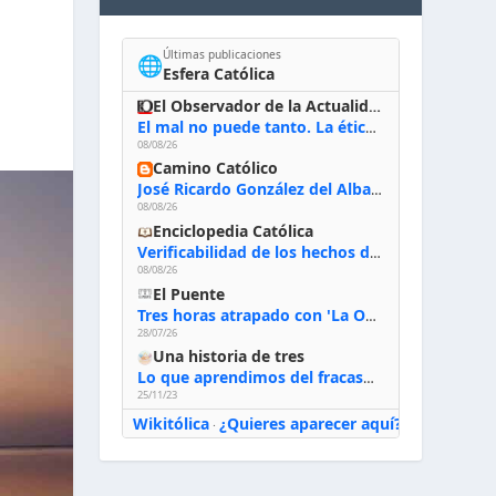
Últimas publicaciones
🌐
Esfera Católica
El Observador de la Actualidad
El mal no puede tanto. La ética del bien posible
08/08/26
Camino Católico
José Ricardo González del Alba, artista sacro: «Yo oro, hablo con Dios, le pido al Espíritu Santo su inspiración y siempre pinto rezando el rosario para que sea Él quien actúe a través de mis manos»
08/08/26
Enciclopedia Católica
Verificabilidad de los hechos de la Biblia
08/08/26
El Puente
Tres horas atrapado con 'La Odisea' de Nolan
28/07/26
Una historia de tres
Lo que aprendimos del fracaso al emprender
25/11/23
Wikitólica
¿Quieres aparecer aquí?
·