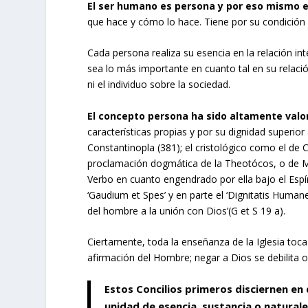
El ser humano es persona y por eso mismo e
que hace y cómo lo hace. Tiene por su condición
Cada persona realiza su esencia en la relación in
sea lo más importante en cuanto tal en su relaci
ni el individuo sobre la sociedad.
El concepto persona ha sido altamente valora
características propias y por su dignidad superior 
Constantinopla (381); el cristológico como el de C
proclamación dogmática de la Theotócos, o de M
Verbo en cuanto engendrado por ella bajo el Espír
‘Gaudium et Spes’ y en parte el ‘Dignitatis Human
del hombre a la unión con Dios’(G et S 19 a).
Ciertamente, toda la enseñanza de la Iglesia toc
afirmación del Hombre; negar a Dios se debilita o
Estos Concilios primeros disciernen en
unidad de esencia, sustancia o naturale