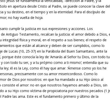
isto Jesús se fundamenta la verticalidad, -dirección al Padre, y la
Solo en apertura desde Cristo al Padre, se puede conocer la clave de
a y su destino, en el tiempo y en la eternidad. Para el discípulo de
 Amor; no hay vuelta de hoja.
ario cumplir la justicia en sus expresiones y acciones. Los
de Antiguo Testamento, recalcan la justicia: el amor debido a Dios, e
 integridad física y moral, en el respeto a sus bienes; el respeto de
damientos que están al alcance y deben de ser cumplidos, como lo
je de Lucas (10, 25-37) en la Parábola del Buen Samaritano, ante la
’, porque éste conocía la ley de ‘Amarás al Señor tu Dios, con todo tu
 y con todo tu ser, y a tu prójimo como a ti mismo’; entendía que su
tud la ley; él es la Ley, como él hay que amar. ‘Ámense como yo los he
as personas, precisamente con su amor misericordioso. Como lo
 amor de Dios por nosotros: en que ha mandado a su Hijo único al
o consiste el amor: no en que nosotros hayamos amado a Dios, sin
o a su Hijo como víctima de propiciatoria por nuestros pecados (1 J
el Padre las ama. Este es el fundamento primero y último de la