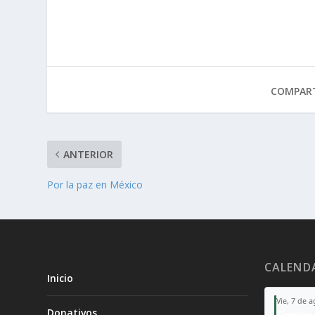
COMPART
ANTERIOR
Por la paz en México
CALEND
Inicio
Vie, 7 de 
Donativos
Tiempo 