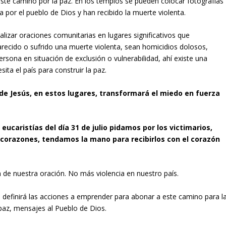
ste camino por la paz. En los templos se pueden colocar fotografías
por el pueblo de Dios y han recibido la muerte violenta.
alizar oraciones comunitarias en lugares significativos que
recido o sufrido una muerte violenta, sean homicidios dolosos,
persona en situación de exclusión o vulnerabilidad, ahí existe una
ita el país para construir la paz.
de Jesús, en estos lugares, transformará el miedo en fuerza
eucaristías del día 31 de julio pidamos por los victimarios,
 corazones, tendamos la mano para recibirlos con el corazón
de nuestra oración. No más violencia en nuestro país.
a definirá las acciones a emprender para abonar a este camino para l
paz, mensajes al Pueblo de Dios.