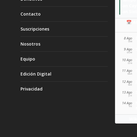
San Ca
San Sixt
Contacto
📅 A
Suscripciones
8 Ago
SÁB
Nosotros
9 Ago
DOM
Equipo
10 Ago
LUN
11 Ago
Edición Digital
MAR
12 Ago
MIÉ
Privacidad
13 Ago
JUE
14 Ago
VIE
Wik