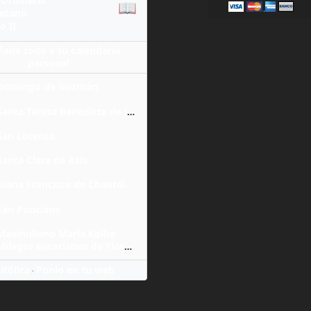
📖
yetano
o II
ñade todo a tu calendario
personal
Domingo de Guzmán
Santa Teresa Benedicta de la Cruz
San Lorenzo
Santa Clara de Asís
Juana Francisca de Chantal
San Ponciano
Maximiliano María Kolbe
Milagro eucarístico de Florencia
itólica
Ponlo en tu web
·