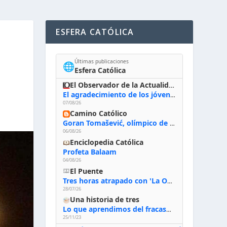
ESFERA CATÓLICA
Últimas publicaciones
🌐
Esfera Católica
El Observador de la Actualidad
El agradecimiento de los jóvenes al Papa: «Hoy nos sentimos Iglesia»
07/08/26
Camino Católico
Goran Tomašević, olímpico de waterpolo: «Al terminar el Camino de Santiago entregué mi vida a Cristo; hablé con Dios y le dije: ‘Estoy listo; estoy a tu servicio. Puedo llevar lo que sea necesario para ti’»
06/08/26
Enciclopedia Católica
Profeta Balaam
04/08/26
El Puente
Tres horas atrapado con 'La Odisea' de Nolan
28/07/26
Una historia de tres
Lo que aprendimos del fracaso al emprender
25/11/23