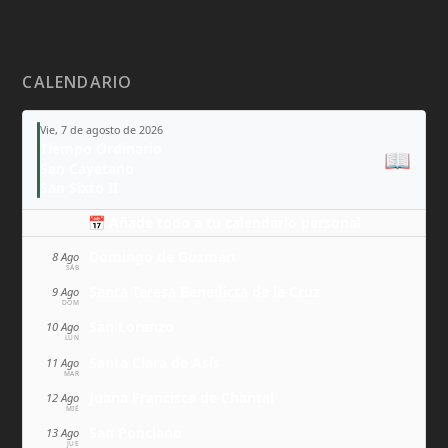
CALENDARIO
Vie, 7 de agosto de 2026
Tiempo Ordinario
📖
San Cayetano
San Sixto II
📅 Añade todo a tu calendario personal
Domingo de Guzmán
8 Ago
SÁB
Santa Teresa Benedicta de la Cruz
9 Ago
DOM
San Lorenzo
10 Ago
LUN
Santa Clara de Asís
11 Ago
MAR
Juana Francisca de Chantal
12 Ago
MIÉ
San Ponciano
13 Ago
JUE