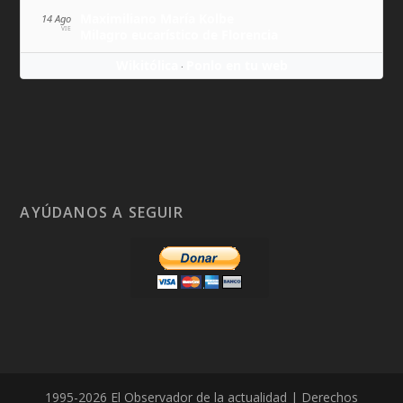
Maximiliano María Kolbe
14 Ago
VIE
Milagro eucarístico de Florencia
Wikitólica
Ponlo en tu web
·
AYÚDANOS A SEGUIR
1995-2026 El Observador de la actualidad | Derechos