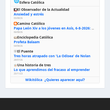
🌐
Esfera Católica
El Observador de la Actualidad
Ansiedad y estrés
05/08/26
Camino Católico
Papa León Xiv a los jóvenes en Asís, 6-8-2026: «De san Francisco aprendan la radicalidad evangélica: no los vuelve ciegos ni violentos, sino sensibles, atentos, siempre en el seguimiento de Jesús, humildes y acogiendo a todos»
06/08/26
Enciclopedia Católica
Profeta Balaam
04/08/26
El Puente
Tres horas atrapado con 'La Odisea' de Nolan
28/07/26
Una historia de tres
Lo que aprendimos del fracaso al emprender
25/11/23
Wikitólica
¿Quieres aparecer aquí?
·