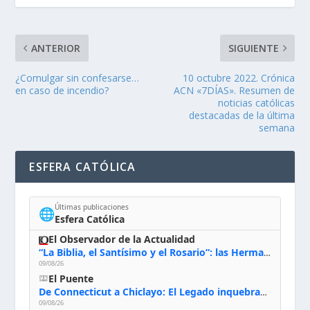
ANTERIOR
SIGUIENTE
¿Comulgar sin confesarse…
10 octubre 2022. Crónica
en caso de incendio?
ACN «7DÍAS». Resumen de
noticias católicas
destacadas de la última
semana
ESFERA CATÓLICA
Últimas publicaciones
🌐
Esfera Católica
El Observador de la Actualidad
“La Biblia, el Santísimo y el Rosario”: las Hermanas de Belén, evacuadas por el incendio de Huelva, España
09/08/26
El Puente
De Connecticut a Chiclayo: El Legado inquebrantable de Monseñor Juan Tomis Stack
09/08/26