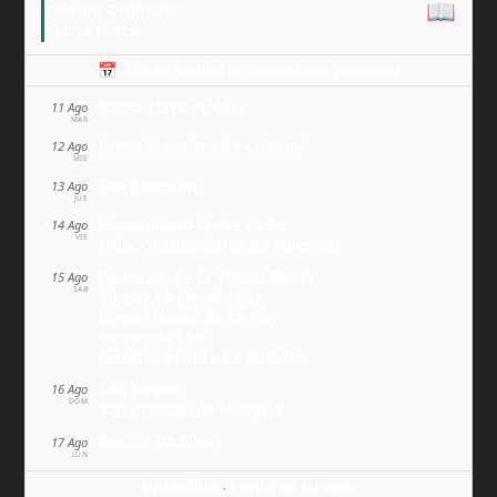
📖
Tiempo Ordinario
San Lorenzo
📅 Añade todo a tu calendario personal
Santa Clara de Asís
11 Ago
MAR
Juana Francisca de Chantal
12 Ago
MIÉ
San Ponciano
13 Ago
JUE
Maximiliano María Kolbe
14 Ago
VIE
Milagro eucarístico de Florencia
Asunción de la Virgen María
15 Ago
SÁB
Virgen de Covadonga
Virgen Negra de Le Puy
Virgen de Lluc
Nuestra Señora de Budslau
San Roque
16 Ago
DOM
San Esteban de Hungría
Beatriz de Silva
17 Ago
LUN
Wikitólica
Ponlo en tu web
·