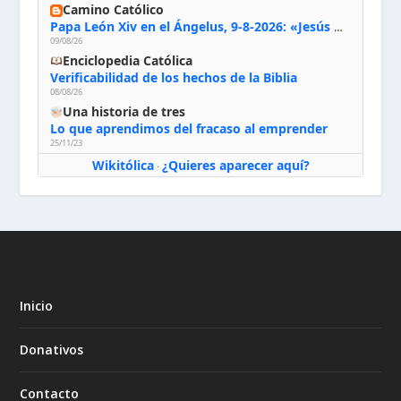
Camino Católico
Papa León Xiv en el Ángelus, 9-8-2026: «Jesús no nos abandona y si lo acogemos con humildad con la oración, los sacramentos y la escucha de su Palabra, en Él encontraremos paz, luz y fuerza para nuestro camino»
09/08/26
Enciclopedia Católica
Verificabilidad de los hechos de la Biblia
08/08/26
Una historia de tres
Lo que aprendimos del fracaso al emprender
25/11/23
Wikitólica
¿Quieres aparecer aquí?
·
Inicio
Donativos
Contacto