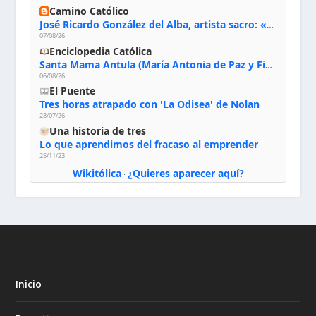
Camino Católico
José Ricardo González del Alba, artista sacro: «Yo oro, hablo con Dios, le pido al Espíritu Santo su inspiración y siempre pinto rezando el rosario para que sea Él quien actúe a través de mis manos»
07/08/26
Enciclopedia Católica
Santa Mama Antula (María Antonia de Paz y Figueroa)
06/08/26
El Puente
Tres horas atrapado con 'La Odisea' de Nolan
28/07/26
Una historia de tres
Lo que aprendimos del fracaso al emprender
25/11/23
Wikitólica
¿Quieres aparecer aquí?
·
Inicio