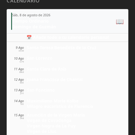
CALENDARIO
Sáb, 8 de agosto de 2026
📖
Tiempo Ordinario
Domingo de Guzmán
📅 Añade todo a tu calendario personal
Santa Teresa Benedicta de la Cruz
9 Ago
DOM
San Lorenzo
10 Ago
LUN
Santa Clara de Asís
11 Ago
MAR
Juana Francisca de Chantal
12 Ago
MIÉ
San Ponciano
13 Ago
JUE
Maximiliano María Kolbe
14 Ago
VIE
Milagro eucarístico de Florencia
Asunción de la Virgen María
15 Ago
SÁB
Virgen de Covadonga
Virgen Negra de Le Puy
Virgen de Lluc