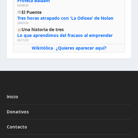
Profeta Balaam
04/08/26
El Puente
Tres horas atrapado con 'La Odisea' de Nolan
28/07/26
Una historia de tres
Lo que aprendimos del fracaso al emprender
25/11/23
Wikitólica
¿Quieres aparecer aquí?
·
Inicio
Donativos
Contacto