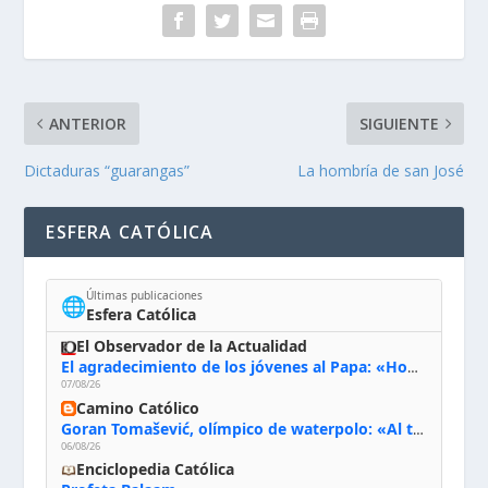
ANTERIOR
SIGUIENTE
Dictaduras “guarangas”
La hombría de san José
ESFERA CATÓLICA
Últimas publicaciones
🌐
Esfera Católica
El Observador de la Actualidad
El agradecimiento de los jóvenes al Papa: «Hoy nos sentimos Iglesia»
07/08/26
Camino Católico
Goran Tomašević, olímpico de waterpolo: «Al terminar el Camino de Santiago entregué mi vida a Cristo; hablé con Dios y le dije: ‘Estoy listo; estoy a tu servicio. Puedo llevar lo que sea necesario para ti’»
06/08/26
Enciclopedia Católica