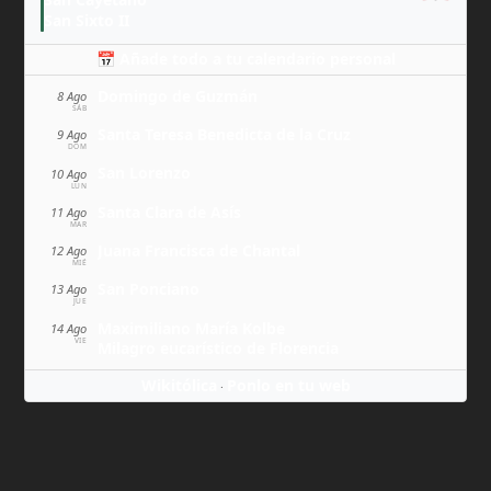
San Sixto II
📅 Añade todo a tu calendario personal
Domingo de Guzmán
8 Ago
SÁB
Santa Teresa Benedicta de la Cruz
9 Ago
DOM
San Lorenzo
10 Ago
LUN
Santa Clara de Asís
11 Ago
MAR
Juana Francisca de Chantal
12 Ago
MIÉ
San Ponciano
13 Ago
JUE
Maximiliano María Kolbe
14 Ago
VIE
Milagro eucarístico de Florencia
Wikitólica
Ponlo en tu web
·