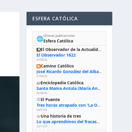
ESFERA CATÓLICA
Últimas publicaciones
🌐
Esfera Católica
El Observador de la Actualidad
El Observador 1622
07/08/26
Camino Católico
José Ricardo González del Alba, artista sacro: «Yo oro, hablo con Dios, le pido al Espíritu Santo su inspiración y siempre pinto rezando el rosario para que sea Él quien actúe a través de mis manos»
07/08/26
Enciclopedia Católica
Santa Mama Antula (María Antonia de Paz y Figueroa)
06/08/26
El Puente
Tres horas atrapado con 'La Odisea' de Nolan
28/07/26
Una historia de tres
Lo que aprendimos del fracaso al emprender
25/11/23