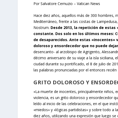
Por Salvatore Cernuzio – Vatican News
Hace diez años, aquellos más de 300 hombres, mu
Mediterráneo, frente a las costas de Lampedusa,
Nostrum.
Desde 2013, la repetición de estas
constante. Dos solo en los últimos meses: Cu
de desaparecidos. Ante estas «inocentes» vi
doloroso y ensordecedor que no puede dejar
desencanto- al arzobispo de Agrigento, Alessan
décimo aniversario de su viaje a la isla siciliana, 
ciudad durante su pontificado, el 8 de julio de 2
las palabras pronunciadas por el entonces recién
GRITO DOLOROSO Y ENSORDE
«La muerte de inocentes, principalmente niños, en
violencia, es un grito doloroso y ensordecedor qu
leído al inicio de las celebraciones, en el que i
«miedos» y «lógicas partidistas» y sobre todo a l
diez años, utilizando una expresión que luego se 