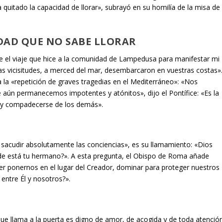
ha quitado la capacidad de llorar», subrayó en su homilía de la misa de
DAD QUE NO SABE LLORAR
 el viaje que hice a la comunidad de Lampedusa para manifestar mi
as vicisitudes, a merced del mar, desembarcaron en vuestras costas»
la «repetición de graves tragedias en el Mediterráneo»: «Nos
 aún permanecemos impotentes y atónitos», dijo el Pontífice: «Es la
r y compadecerse de los demás».
sacudir absolutamente las conciencias», es su llamamiento: «Dios
de está tu hermano?». A esta pregunta, el Obispo de Roma añade
er ponernos en el lugar del Creador, dominar para proteger nuestros
 entre Él y nosotros?».
ue llama a la puerta es digno de amor, de acogida y de toda atención