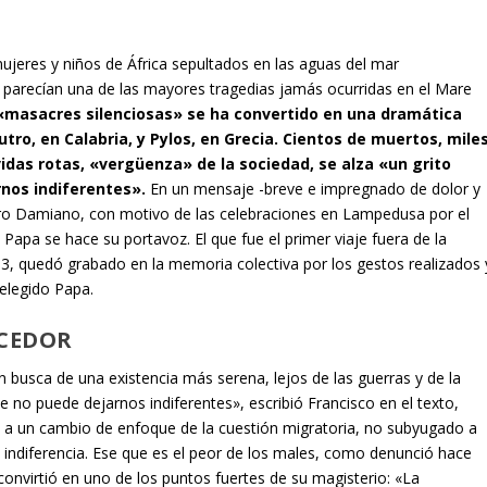
jeres y niños de África sepultados en las aguas del mar
 parecían una de las mayores tragedias jamás ocurridas en el Mare
 «masacres silenciosas» se ha convertido en una dramática
tro, en Calabria, y Pylos, en Grecia. Cientos de muertos, mile
das rotas, «vergüenza» de la sociedad, se alza «un grito
nos indiferentes».
En un mensaje -breve e impregnado de dolor y
dro Damiano, con motivo de las celebraciones en Lampedusa por el
el Papa se hace su portavoz. El que fue el primer viaje fuera de la
013, quedó grabado en la memoria colectiva por los gestos realizados 
 elegido Papa.
CEDOR
 busca de una existencia más serena, lejos de las guerras y de la
e no puede dejarnos indiferentes», escribió Francisco en el texto,
nstó a un cambio de enfoque de la cuestión migratoria, no subyugado a
a indiferencia. Ese que es el peor de los males, como denunció hace
convirtió en uno de los puntos fuertes de su magisterio: «La