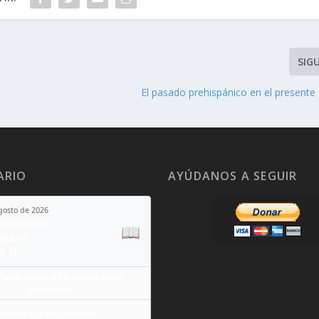
SIG
El pasado prehispánico en el presente
ARIO
AYÚDANOS A SEGUIR
agosto de 2026
Ordinario
📖
yetano
o II
ñade todo a tu calendario
personal
Domingo de Guzmán