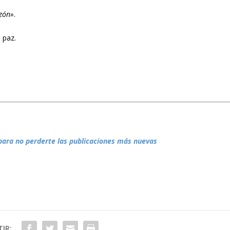
zón»
.
 paz.
para no perderte las publicaciones más nuevas
IR: