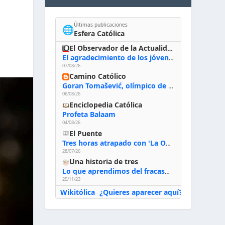
Últimas publicaciones
🌐
Esfera Católica
El Observador de la Actualidad
El agradecimiento de los jóvenes al Papa: «Hoy nos sentimos Iglesia»
07/08/26
Camino Católico
Goran Tomašević, olímpico de waterpolo: «Al terminar el Camino de Santiago entregué mi vida a Cristo; hablé con Dios y le dije: ‘Estoy listo; estoy a tu servicio. Puedo llevar lo que sea necesario para ti’»
06/08/26
Enciclopedia Católica
Profeta Balaam
04/08/26
El Puente
Tres horas atrapado con 'La Odisea' de Nolan
28/07/26
Una historia de tres
Lo que aprendimos del fracaso al emprender
25/11/23
Wikitólica
¿Quieres aparecer aquí?
·