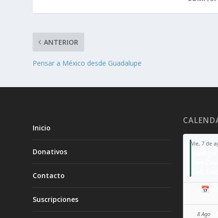
ANTERIOR
Pensar a México desde Guadalupe
CALEND
Inicio
Vie, 7 de 
Donativos
Tiempo 
San Ca
San Sixt
Contacto
📅 A
Suscripciones
8 Ago