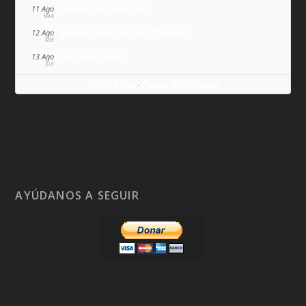
Santa Clara de Asís
11 Ago
MAR
Juana Francisca de Chantal
12 Ago
MIÉ
San Ponciano
13 Ago
JUE
Wikitólica
Ponlo en tu web
·
AYÚDANOS A SEGUIR