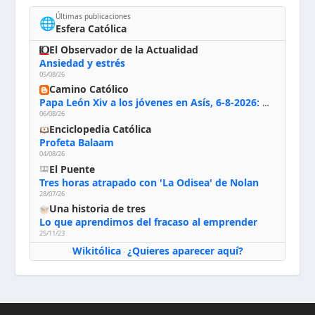
Últimas publicaciones
🌐
Esfera Católica
El Observador de la Actualidad
Ansiedad y estrés
05/08/26
Camino Católico
Papa León Xiv a los jóvenes en Asís, 6-8-2026: «De san Francisco aprendan la radicalidad evangélica: no los vuelve ciegos ni violentos, sino sensibles, atentos, siempre en el seguimiento de Jesús, humildes y acogiendo a todos»
06/08/26
Enciclopedia Católica
Profeta Balaam
04/08/26
El Puente
Tres horas atrapado con 'La Odisea' de Nolan
28/07/26
Una historia de tres
Lo que aprendimos del fracaso al emprender
25/11/23
Wikitólica
¿Quieres aparecer aquí?
·