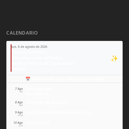
CALENDARIO
Jue, 6 de agosto de 2026
Tiempo Ordinario
✨
Transfiguración del Señor
Nuestra Señora de Copacabana
Moisés
📅 Añade todo a tu calendario personal
San Cayetano
7 Ago
VIE
San Sixto II
Domingo de Guzmán
8 Ago
SÁB
Santa Teresa Benedicta de la Cruz
9 Ago
DOM
San Lorenzo
10 Ago
LUN