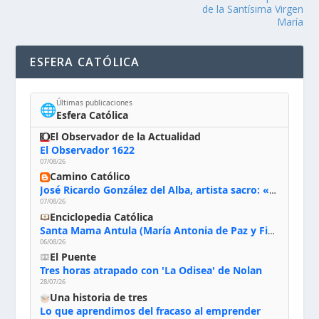
de la Santísima Virgen
María
ESFERA CATÓLICA
Últimas publicaciones
🌐
Esfera Católica
El Observador de la Actualidad
El Observador 1622
07/08/26
Camino Católico
José Ricardo González del Alba, artista sacro: «Yo oro, hablo con Dios, le pido al Espíritu Santo su inspiración y siempre pinto rezando el rosario para que sea Él quien actúe a través de mis manos»
07/08/26
Enciclopedia Católica
Santa Mama Antula (María Antonia de Paz y Figueroa)
06/08/26
El Puente
Tres horas atrapado con 'La Odisea' de Nolan
28/07/26
Una historia de tres
Lo que aprendimos del fracaso al emprender