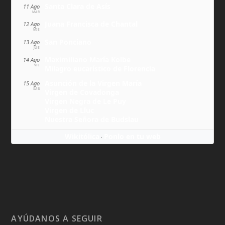
Santa Clara de Asís
11 Ago
MAR
Juana Francisca de Chantal
12 Ago
MIÉ
San Ponciano
13 Ago
JUE
Maximiliano María Kolbe
14 Ago
VIE
Milagro eucarístico de Florencia
Asunción de la Virgen María
15 Ago
SÁB
Virgen de Covadonga
Virgen Negra de Le Puy
Virgen de Lluc
Nuestra Señora de Budslau
Wikitólica
Ponlo en tu web
·
AYÚDANOS A SEGUIR