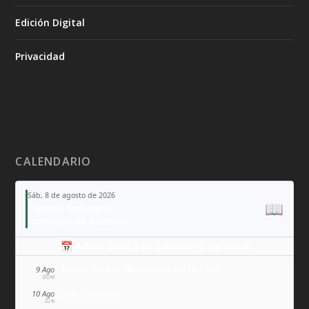
Edición Digital
Privacidad
CALENDARIO
Sáb, 8 de agosto de 2026
📖
Tiempo Ordinario
Domingo de Guzmán
📅 Añade todo a tu calendario personal
Santa Teresa Benedicta de la Cruz
9 Ago
DOM
San Lorenzo
10 Ago
LUN