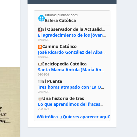
Últimas publicaciones
🌐
Esfera Católica
El Observador de la Actualidad
El agradecimiento de los jóvenes al Papa: «Hoy nos sentimos Iglesia»
07/08/26
Camino Católico
José Ricardo González del Alba, artista sacro: «Yo oro, hablo con Dios, le pido al Espíritu Santo su inspiración y siempre pinto rezando el rosario para que sea Él quien actúe a través de mis manos»
07/08/26
Enciclopedia Católica
Santa Mama Antula (María Antonia de Paz y Figueroa)
06/08/26
El Puente
Tres horas atrapado con 'La Odisea' de Nolan
28/07/26
Una historia de tres
Lo que aprendimos del fracaso al emprender
25/11/23
Wikitólica
¿Quieres aparecer aquí?
·