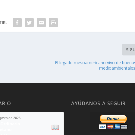
IR:
SIG
El legado mesoamericano vivo de buenas
medioambientales
ARIO
AYÚDANOS A SEGUIR
agosto de 2026
Ordinario
📖
yetano