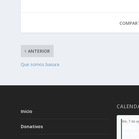
COMPART
ANTERIOR
Que somos basura
CALEND
Inicio
Vie, 7 de 
Donativos
Tiempo 
San Ca