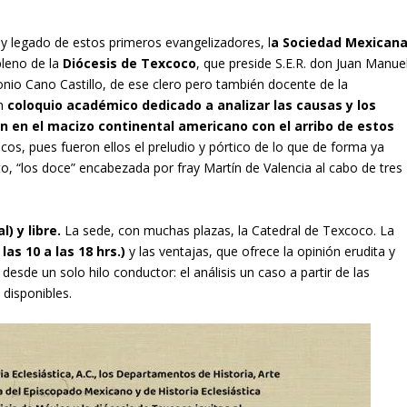
s y legado de estos primeros evangelizadores, l
a Sociedad Mexican
pleno de la
Diócesis de Texcoco
, que preside S.E.R. don Juan Manue
onio Cano Castillo, de ese clero pero también docente de la
un
coloquio académico dedicado a analizar las causas y los
ón en el macizo continental americano con el arribo de estos
cos, pues fueron ellos el preludio y pórtico de lo que de forma ya
, “los doce” encabezada por fray Martín de Valencia al cabo de tres
) y libre.
La sede, con muchas plazas, la Catedral de Texcoco. La
as 10 a las 18 hrs.)
y las ventajas, que ofrece la opinión erudita y
desde un solo hilo conductor: el análisis un caso a partir de las
 disponibles.