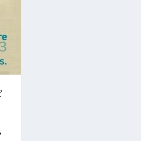
o
í
l
,
l