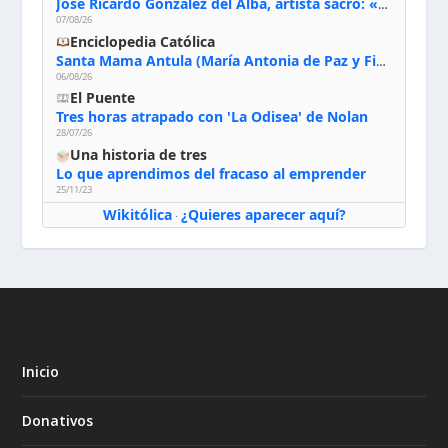
José Ricardo González del Alba, artista sacro: «Yo oro, hablo con Dios, le pido al Espíritu Santo su inspiración y siempre pinto rezando el rosario para que sea Él quien actúe a través de mis manos»
07/08/26
Enciclopedia Católica
Santa Mama Antula (María Antonia de Paz y Figueroa)
06/08/26
El Puente
Tres horas atrapado con 'La Odisea' de Nolan
28/07/26
Una historia de tres
Lo que aprendimos del fracaso al emprender
25/11/23
Wikitólica
¿Quieres aparecer aquí?
·
Inicio
Donativos