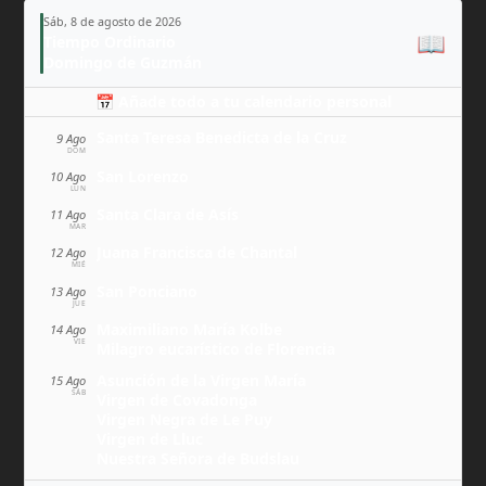
Sáb, 8 de agosto de 2026
📖
Tiempo Ordinario
Domingo de Guzmán
📅 Añade todo a tu calendario personal
Santa Teresa Benedicta de la Cruz
9 Ago
DOM
San Lorenzo
10 Ago
LUN
Santa Clara de Asís
11 Ago
MAR
Juana Francisca de Chantal
12 Ago
MIÉ
San Ponciano
13 Ago
JUE
Maximiliano María Kolbe
14 Ago
VIE
Milagro eucarístico de Florencia
Asunción de la Virgen María
15 Ago
SÁB
Virgen de Covadonga
Virgen Negra de Le Puy
Virgen de Lluc
Nuestra Señora de Budslau