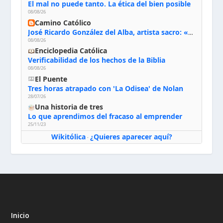
El mal no puede tanto. La ética del bien posible
08/08/26
Camino Católico
José Ricardo González del Alba, artista sacro: «Yo oro, hablo con Dios, le pido al Espíritu Santo su inspiración y siempre pinto rezando el rosario para que sea Él quien actúe a través de mis manos»
08/08/26
Enciclopedia Católica
Verificabilidad de los hechos de la Biblia
08/08/26
El Puente
Tres horas atrapado con 'La Odisea' de Nolan
28/07/26
Una historia de tres
Lo que aprendimos del fracaso al emprender
25/11/23
Wikitólica
¿Quieres aparecer aquí?
·
Inicio