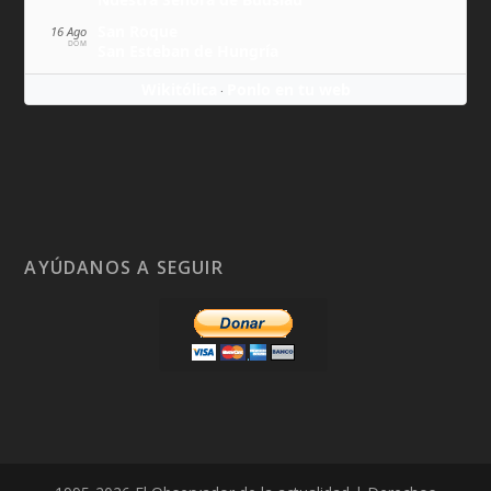
San Roque
16 Ago
DOM
San Esteban de Hungría
Wikitólica
Ponlo en tu web
·
AYÚDANOS A SEGUIR