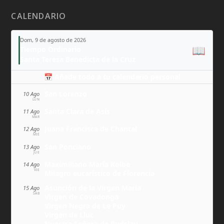
CALENDARIO
Dom, 9 de agosto de 2026
📖
Tiempo Ordinario
Santa Teresa Benedicta de la Cruz
📅 Añade todo a tu calendario personal
San Lorenzo
10 Ago
LUN
Santa Clara de Asís
11 Ago
MAR
Juana Francisca de Chantal
12 Ago
MIÉ
San Ponciano
13 Ago
JUE
Maximiliano María Kolbe
14 Ago
VIE
Milagro eucarístico de Florencia
Asunción de la Virgen María
15 Ago
SÁB
Virgen de Covadonga
Virgen Negra de Le Puy
Virgen de Lluc
Nuestra Señora de Budslau