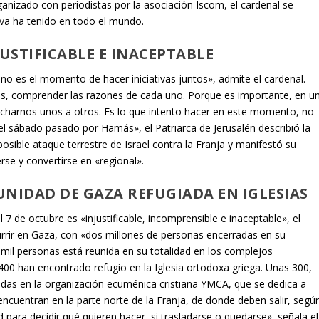
anizado con periodistas por la asociación Iscom, el cardenal se
tiva ha tenido en todo el mundo.
JUSTIFICABLE E INACEPTABLE
 no es el momento de hacer iniciativas juntos», admite el cardenal.
, comprender las razones de cada uno. Porque es importante, en u
charnos unos a otros. Es lo que intento hacer en este momento, no
el sábado pasado por Hamás», el Patriarca de Jerusalén describió la
sible ataque terrestre de Israel contra la Franja y manifestó su
se y convertirse en «regional».
UNIDAD DE GAZA REFUGIADA EN IGLESIAS
 de octubre es «injustificable, incomprensible e inaceptable», el
urrir en Gaza, con «dos millones de personas encerradas en su
 mil personas está reunida en su totalidad en los complejos
as 400 han encontrado refugio en la Iglesia ortodoxa griega. Unas 300,
das en la organización ecuménica cristiana YMCA, que se dedica a
ncuentran en la parte norte de la Franja, de donde deben salir, segú
ad para decidir qué quieren hacer, si trasladarse o quedarse», señala el