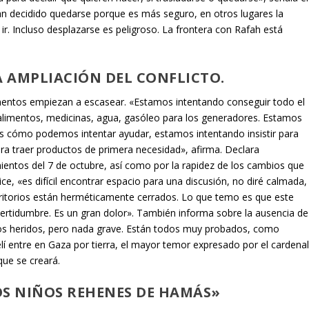
an decidido quedarse porque es más seguro, en otros lugares la
r. Incluso desplazarse es peligroso. La frontera con Rafah está
 AMPLIACIÓN DEL CONFLICTO.
limentos empiezan a escasear. «Estamos intentando conseguir todo el
 alimentos, medicinas, agua, gasóleo para los generadores. Estamos
as cómo podemos intentar ayudar, estamos intentando insistir para
ra traer productos de primera necesidad», afirma. Declara
ientos del 7 de octubre, así como por la rapidez de los cambios que
e, «es difícil encontrar espacio para una discusión, no diré calmada,
ritorios están herméticamente cerrados. Lo que temo es que este
ncertidumbre. Es un gran dolor». También informa sobre la ausencia de
unos heridos, pero nada grave. Están todos muy probados, como
elí entre en Gaza por tierra, el mayor temor expresado por el cardena
 que se creará.
OS NIÑOS REHENES DE HAMÁS»