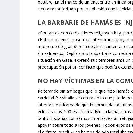
octubre. En el marco de un encuentro en línea org
siente reconfortado por la adhesión que la inicia
LA BARBARIE DE HAMÁS ES IN
«Contactos con otros líderes religiosos hay, pero
«Hablamos entre nosotros, intentamos apoyarnos
momento de gran dureza de almas, intentar escu
sin esfuerzo». Deplorando la «barbarie cometida 
situación en Gaza, expresó sus temores ante un po
preocupación por un conflicto que podría extender
NO HAY VÍCTIMAS EN LA COM
Reiterando sin ambages que lo que hizo Hamás el 7
cardenal Pizzaballa se centra en lo que puede oc
interior», e informa de que la comunidad de unas
eclesiásticos: 500 están en la Iglesia latina, otr
tanto cristianas como musulmanas, están refugia
apoyar sobre todo a los jóvenes. Todos ellos se e
el ejército israelí. «Les hemos dejado total libert