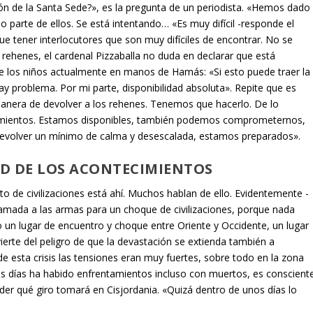
ón de la Santa Sede?», es la pregunta de un periodista. «Hemos dado
o parte de ellos. Se está intentando… «Es muy difícil -responde el
e tener interlocutores que son muy difíciles de encontrar. No se
ehenes, el cardenal Pizzaballa no duda en declarar que está
e los niños actualmente en manos de Hamás: «Si esto puede traer la
hay problema. Por mi parte, disponibilidad absoluta». Repite que es
manera de devolver a los rehenes. Tenemos que hacerlo. De lo
tecimientos. Estamos disponibles, también podemos comprometernos,
evolver un mínimo de calma y desescalada, estamos preparados».
D DE LOS ACONTECIMIENTOS
icto de civilizaciones está ahí. Muchos hablan de ello. Evidentemente -
llamada a las armas para un choque de civilizaciones, porque nada
o un lugar de encuentro y choque entre Oriente y Occidente, un lugar
dvierte del peligro de que la devastación se extienda también a
de esta crisis las tensiones eran muy fuertes, sobre todo en la zona
os días ha habido enfrentamientos incluso con muertos, es conscient
der qué giro tomará en Cisjordania. «Quizá dentro de unos días lo