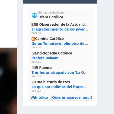
Últimas publicaciones
🌐
Esfera Católica
El Observador de la Actualidad
El agradecimiento de los jóvenes al Papa: «Hoy nos sentimos Iglesia»
07/08/26
Camino Católico
Goran Tomašević, olímpico de waterpolo: «Al terminar el Camino de Santiago entregué mi vida a Cristo; hablé con Dios y le dije: ‘Estoy listo; estoy a tu servicio. Puedo llevar lo que sea necesario para ti’»
06/08/26
Enciclopedia Católica
Profeta Balaam
04/08/26
El Puente
Tres horas atrapado con 'La Odisea' de Nolan
28/07/26
Una historia de tres
Lo que aprendimos del fracaso al emprender
25/11/23
Wikitólica
¿Quieres aparecer aquí?
·