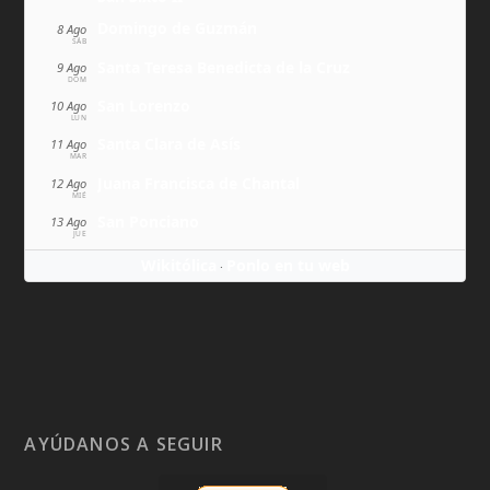
Domingo de Guzmán
8 Ago
SÁB
Santa Teresa Benedicta de la Cruz
9 Ago
DOM
San Lorenzo
10 Ago
LUN
Santa Clara de Asís
11 Ago
MAR
Juana Francisca de Chantal
12 Ago
MIÉ
San Ponciano
13 Ago
JUE
Wikitólica
Ponlo en tu web
·
AYÚDANOS A SEGUIR