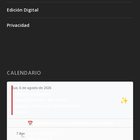
Edición Digital
Privacidad
CALENDARIO
Jue, 6 de agosto de 2026
Tiempo Ordinario
✨
Transfiguración del Señor
Nuestra Señora de Copacabana
Moisés
📅 Añade todo a tu calendario personal
San Cayetano
7 Ago
VIE
San Sixto II