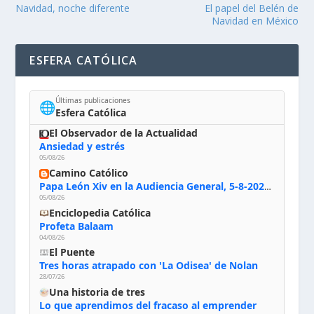
Navidad, noche diferente
El papel del Belén de
Navidad en México
ESFERA CATÓLICA
Últimas publicaciones
🌐
Esfera Católica
El Observador de la Actualidad
Ansiedad y estrés
05/08/26
Camino Católico
Papa León Xiv en la Audiencia General, 5-8-2026: «Dios en el primer puesto; la oración, nuestra primera obligación; la liturgia, la primera fuente de la vida divina que se nos comunica, la primera escuela de nuestra vida espiritual»
05/08/26
Enciclopedia Católica
Profeta Balaam
04/08/26
El Puente
Tres horas atrapado con 'La Odisea' de Nolan
28/07/26
Una historia de tres
Lo que aprendimos del fracaso al emprender