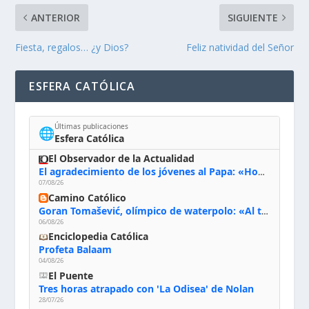
ANTERIOR
SIGUIENTE
Fiesta, regalos… ¿y Dios?
Feliz natividad del Señor
ESFERA CATÓLICA
Últimas publicaciones
🌐
Esfera Católica
El Observador de la Actualidad
El agradecimiento de los jóvenes al Papa: «Hoy nos sentimos Iglesia»
07/08/26
Camino Católico
Goran Tomašević, olímpico de waterpolo: «Al terminar el Camino de Santiago entregué mi vida a Cristo; hablé con Dios y le dije: ‘Estoy listo; estoy a tu servicio. Puedo llevar lo que sea necesario para ti’»
06/08/26
Enciclopedia Católica
Profeta Balaam
04/08/26
El Puente
Tres horas atrapado con 'La Odisea' de Nolan
28/07/26