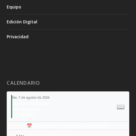
Equipo
Edición Digital
Privacidad
CALENDARIO
Vie, 7 de agosto de 2026
Tiempo Ordinario
📖
San Cayetano
San Sixto II
📅 Añade todo a tu calendario personal
Domingo de Guzmán
8 Ago