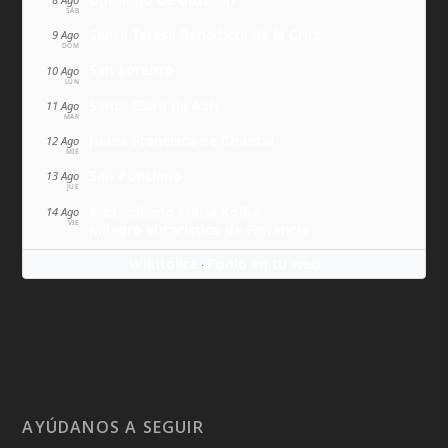
SÁB
Santa Teresa Benedicta de la Cruz
9 Ago
DOM
San Lorenzo
10 Ago
LUN
Santa Clara de Asís
11 Ago
MAR
Juana Francisca de Chantal
12 Ago
MIÉ
San Ponciano
13 Ago
JUE
Maximiliano María Kolbe
14 Ago
VIE
Milagro eucarístico de Florencia
Wikitólica
Ponlo en tu web
·
AYÚDANOS A SEGUIR