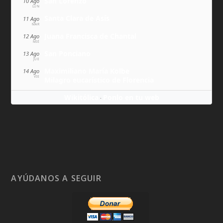
San Lorenzo
10 Ago
LUN
Santa Clara de Asís
11 Ago
MAR
Juana Francisca de Chantal
12 Ago
MIÉ
San Ponciano
13 Ago
JUE
Maximiliano María Kolbe
14 Ago
VIE
Milagro eucarístico de Florencia
Wikitólica
Ponlo en tu web
·
AYÚDANOS A SEGUIR