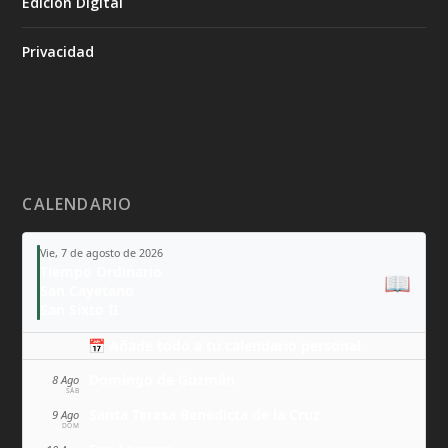
Edición Digital
Privacidad
CALENDARIO
Vie, 7 de agosto de 2026
Tiempo Ordinario
📖
San Cayetano
San Sixto II
📅 Añade todo a tu calendario personal
Domingo de Guzmán
8 Ago
SÁB
Santa Teresa Benedicta de la Cruz
9 Ago
DOM