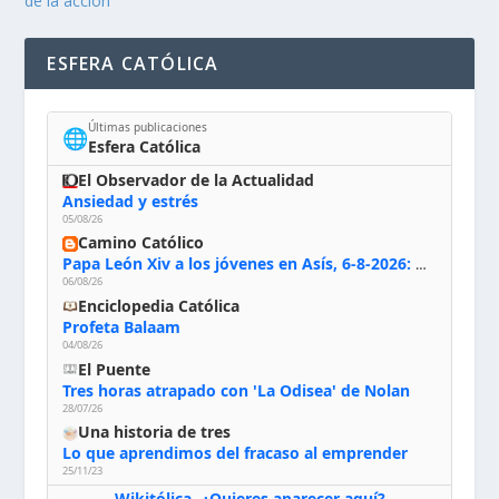
de la acción
ESFERA CATÓLICA
Últimas publicaciones
🌐
Esfera Católica
El Observador de la Actualidad
Ansiedad y estrés
05/08/26
Camino Católico
Papa León Xiv a los jóvenes en Asís, 6-8-2026: «De san Francisco aprendan la radicalidad evangélica: no los vuelve ciegos ni violentos, sino sensibles, atentos, siempre en el seguimiento de Jesús, humildes y acogiendo a todos»
06/08/26
Enciclopedia Católica
Profeta Balaam
04/08/26
El Puente
Tres horas atrapado con 'La Odisea' de Nolan
28/07/26
Una historia de tres
Lo que aprendimos del fracaso al emprender
25/11/23
Wikitólica
¿Quieres aparecer aquí?