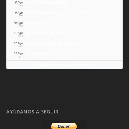
Domingo de Guzmán
8 Ago
SÁB
Santa Teresa Benedicta de la Cruz
9 Ago
DOM
San Lorenzo
10 Ago
LUN
Santa Clara de Asís
11 Ago
MAR
Juana Francisca de Chantal
12 Ago
MIÉ
San Ponciano
13 Ago
JUE
Wikitólica
Ponlo en tu web
·
AYÚDANOS A SEGUIR