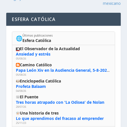
mexicano
ESFERA CATÓLICA
Últimas publicaciones
🌐
Esfera Católica
El Observador de la Actualidad
Ansiedad y estrés
05/08/26
Camino Católico
Papa León Xiv en la Audiencia General, 5-8-2026: «Dios en el primer puesto; la oración, nuestra primera obligación; la liturgia, la primera fuente de la vida divina que se nos comunica, la primera escuela de nuestra vida espiritual»
05/08/26
Enciclopedia Católica
Profeta Balaam
04/08/26
El Puente
Tres horas atrapado con 'La Odisea' de Nolan
28/07/26
Una historia de tres
Lo que aprendimos del fracaso al emprender
25/11/23