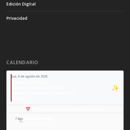
Edición Digital
Privacidad
CALENDARIO
Jue, 6 de agosto de 2026
Tiempo Ordinario
✨
Transfiguración del Señor
Nuestra Señora de Copacabana
Moisés
📅 Añade todo a tu calendario personal
San Cayetano
7 Ago
VIE
San Sixto II