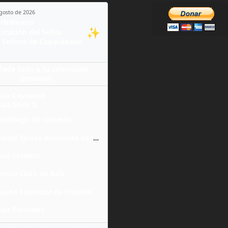
agosto de 2026
Ordinario
✨
guración del Señor
 Señora de Copacabana
ñade todo a tu calendario
personal
San Cayetano
San Sixto II
Domingo de Guzmán
Santa Teresa Benedicta de la Cruz
San Lorenzo
Santa Clara de Asís
Juana Francisca de Chantal
San Ponciano