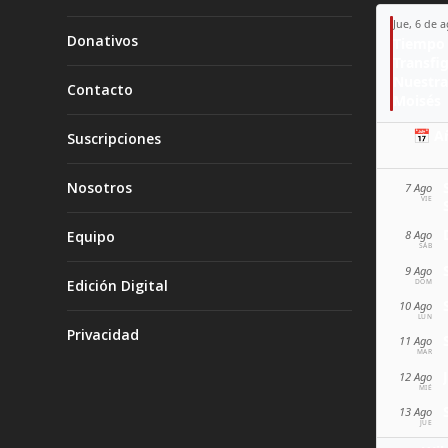
Jue, 6 de 
Donativos
Tiempo 
Transfi
Nuestra
Contacto
Moisés
📅 A
Suscripciones
Nosotros
7 Ago
VIE
Equipo
8 Ago
SÁB
9 Ago
Edición Digital
DOM
10 Ago
LUN
Privacidad
11 Ago
MAR
12 Ago
MIÉ
13 Ago
JUE