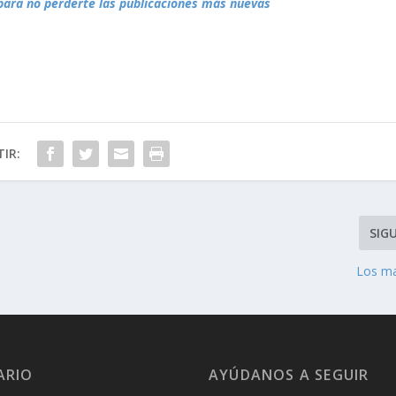
para no perderte las publicaciones más nuevas
IR:
SIG
Los ma
ARIO
AYÚDANOS A SEGUIR