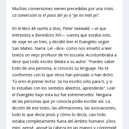
Muchas conversiones vienen precedidas por una crisis.
La conversión es el paso del yo a “ya no más yo”.
En el libro
Mi vuelta a Dios
, Peter Seewald —el que
entrevista a Benedicto XVI— cuenta que estaba solo,
de viaje en un tren, y decidió leer el Evangelio según
San Mateo. Narra: Leí –dice- como nos enseñó a leer
textos un viejo profesor de mi escuela. Acostumbraba a
decir que todo escrito delata a su autor: “Puedes saber
todo de una persona, si conoces su lenguaje. No te
conformes con lo que otros han pensado o han dicho.
Tú eres el primer lector. Se ha escrito sólo para ti, y si
lo estudias con los sentidos abiertos, aprenderás”. Leer
el Evangelio bajo esta luz fue estremecedor. Ninguna
de las personas que yo conocía podía escribir así. La
dicción de ese texto, las afirmaciones, las asociaciones,
todo lo que decía Jesús y cómo lo decía, casi todo
estaba completamente fuera del ámbito humano. ¡Dios
mío!, pensé, apoyé la cabeza en las manos y contemplé