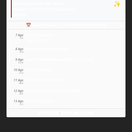
✨
Transfiguración del Señor
Nuestra Señora de Copacabana
Moisés
📅 Añade todo a tu calendario personal
San Cayetano
7 Ago
VIE
San Sixto II
Domingo de Guzmán
8 Ago
SÁB
Santa Teresa Benedicta de la Cruz
9 Ago
DOM
San Lorenzo
10 Ago
LUN
Santa Clara de Asís
11 Ago
MAR
Juana Francisca de Chantal
12 Ago
MIÉ
San Ponciano
13 Ago
JUE
Wikitólica
Ponlo en tu web
·