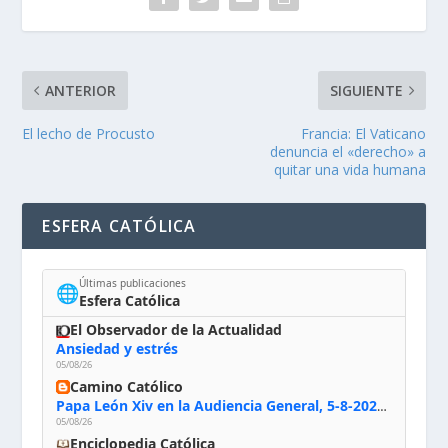
ANTERIOR
SIGUIENTE
El lecho de Procusto
Francia: El Vaticano
denuncia el «derecho» a
quitar una vida humana
ESFERA CATÓLICA
Últimas publicaciones
🌐
Esfera Católica
El Observador de la Actualidad
Ansiedad y estrés
05/08/26
Camino Católico
Papa León Xiv en la Audiencia General, 5-8-2026: «Dios en el primer puesto; la oración, nuestra primera obligación; la liturgia, la primera fuente de la vida divina que se nos comunica, la primera escuela de nuestra vida espiritual»
05/08/26
Enciclopedia Católica