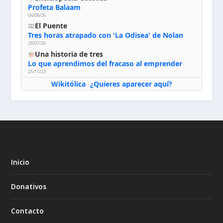
Profeta Balaam
04/08/26
El Puente
Tres horas atrapado con 'La Odisea' de Nolan
28/07/26
Una historia de tres
Lo que aprendimos del fracaso al emprender
25/11/23
Wikitólica
¿Quieres aparecer aquí?
·
Inicio
Donativos
Contacto