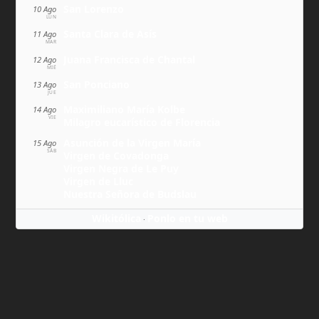
San Lorenzo
10 Ago
LUN
Santa Clara de Asís
11 Ago
MAR
Juana Francisca de Chantal
12 Ago
MIÉ
San Ponciano
13 Ago
JUE
Maximiliano María Kolbe
14 Ago
VIE
Milagro eucarístico de Florencia
Asunción de la Virgen María
15 Ago
SÁB
Virgen de Covadonga
Virgen Negra de Le Puy
Virgen de Lluc
Nuestra Señora de Budslau
Wikitólica
Ponlo en tu web
·