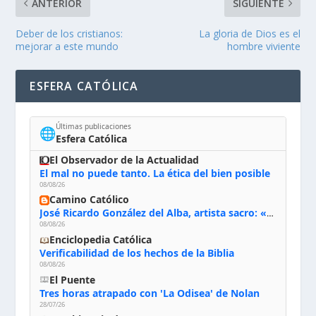
ANTERIOR
SIGUIENTE
Deber de los cristianos:
La gloria de Dios es el
mejorar a este mundo
hombre viviente
ESFERA CATÓLICA
Últimas publicaciones
🌐
Esfera Católica
El Observador de la Actualidad
El mal no puede tanto. La ética del bien posible
08/08/26
Camino Católico
José Ricardo González del Alba, artista sacro: «Yo oro, hablo con Dios, le pido al Espíritu Santo su inspiración y siempre pinto rezando el rosario para que sea Él quien actúe a través de mis manos»
08/08/26
Enciclopedia Católica
Verificabilidad de los hechos de la Biblia
08/08/26
El Puente
Tres horas atrapado con 'La Odisea' de Nolan
28/07/26