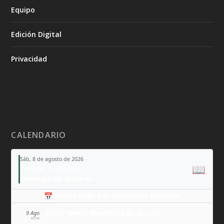
Equipo
Edición Digital
Privacidad
CALENDARIO
Sáb, 8 de agosto de 2026
📖
Tiempo Ordinario
Domingo de Guzmán
📅 Añade todo a tu calendario personal
Santa Teresa Benedicta de la Cruz
9 Ago
DOM