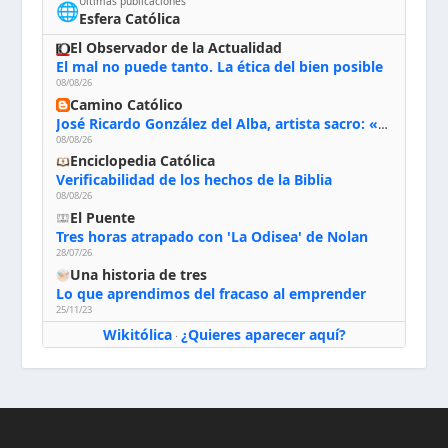
Últimas publicaciones
🌐
Esfera Católica
El Observador de la Actualidad
El mal no puede tanto. La ética del bien posible
08/08/26
Camino Católico
José Ricardo González del Alba, artista sacro: «Yo oro, hablo con Dios, le pido al Espíritu Santo su inspiración y siempre pinto rezando el rosario para que sea Él quien actúe a través de mis manos»
08/08/26
Enciclopedia Católica
Verificabilidad de los hechos de la Biblia
08/08/26
El Puente
Tres horas atrapado con 'La Odisea' de Nolan
28/07/26
Una historia de tres
Lo que aprendimos del fracaso al emprender
25/11/23
Wikitólica
¿Quieres aparecer aquí?
·