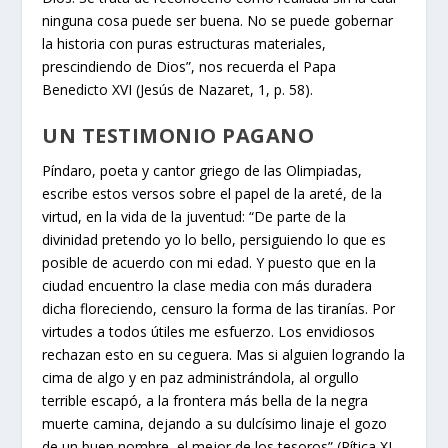
ninguna cosa puede ser buena. No se puede gobernar
la historia con puras estructuras materiales,
prescindiendo de Dios”, nos recuerda el Papa
Benedicto XVI (Jesús de Nazaret, 1, p. 58).
UN TESTIMONIO PAGANO
Píndaro, poeta y cantor griego de las Olimpiadas,
escribe estos versos sobre el papel de la areté, de la
virtud, en la vida de la juventud: “De parte de la
divinidad pretendo yo lo bello, persiguiendo lo que es
posible de acuerdo con mi edad. Y puesto que en la
ciudad encuentro la clase media con más duradera
dicha floreciendo, censuro la forma de las tiranías. Por
virtudes a todos útiles me esfuerzo. Los envidiosos
rechazan esto en su ceguera. Mas si alguien logrando la
cima de algo y en paz administrándola, al orgullo
terrible escapó, a la frontera más bella de la negra
muerte camina, dejando a su dulcísimo linaje el gozo
de un buen nombre, el mejor de los tesoros” (Pítica XI,