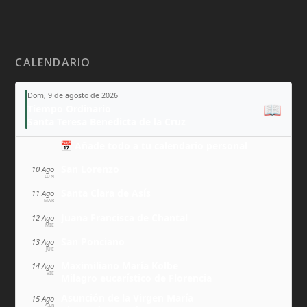
CALENDARIO
Dom, 9 de agosto de 2026
📖
Tiempo Ordinario
Santa Teresa Benedicta de la Cruz
📅 Añade todo a tu calendario personal
San Lorenzo
10 Ago
LUN
Santa Clara de Asís
11 Ago
MAR
Juana Francisca de Chantal
12 Ago
MIÉ
San Ponciano
13 Ago
JUE
Maximiliano María Kolbe
14 Ago
VIE
Milagro eucarístico de Florencia
Asunción de la Virgen María
15 Ago
SÁB