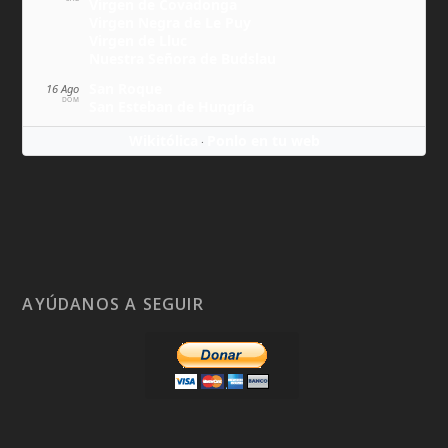
Virgen de Covadonga
Virgen Negra de Le Puy
Virgen de Lluc
Nuestra Señora de Budslau
San Roque
16 Ago
DOM
San Esteban de Hungría
Wikitólica
Ponlo en tu web
·
AYÚDANOS A SEGUIR