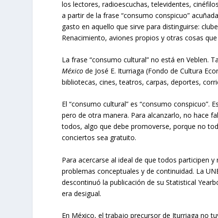
los lectores, radioescuchas, televidentes, cinéfil
a partir de la frase “consumo conspicuo” acuñad
gasto en aquello que sirve para distinguirse: club
Renacimiento, aviones propios y otras cosas qu
La frase “consumo cultural” no está en Veblen. 
México
de José E. Iturriaga (Fondo de Cultura Eco
bibliotecas, cines, teatros, carpas, deportes, corr
El “consumo cultural” es “consumo conspicuo”. Es
pero de otra manera. Para alcanzarlo, no hace fal
todos, algo que debe promoverse, porque no tod
conciertos sea gratuito.
Para acercarse al ideal de que todos participen y
problemas conceptuales y de continuidad. La UNES
descontinuó la publicación de su Statistical Year
era desigual.
En México, el trabajo precursor de Iturriaga no tu