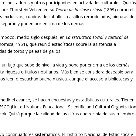
os, espectadores y otros participantes en actividades culturales. Quizá
a por Thorstein Veblen en su
Teoría de la clase ociosa
(1899) como el
es exclusivos, cuadras de caballos, castillos remodelados, pinturas del
e separan y ponen por encima de los demás.
Tampoco, medio siglo después, en
La estructura social y cultural de
nómica, 1951), que reunió estadísticas sobre la asistencia a
idas de toros y peleas de gallos.
 un lujo que sube de nivel la vida y pone por encima de los demás,
ta riqueza o títulos nobiliarios. Más bien se considera deseable para
os leen o escuchan buena música, aunque el acceso a bibliotecas y
 medir el avance, se hacen encuestas y estadísticas culturales. Tienen
CO (United Nations Educational, Scientific and Cultural Organization
book. Quizá porque la calidad de las cifras que recibía de sus miembro
vo continuadores sistemáticos. El Instituto Nacional de Estadística y