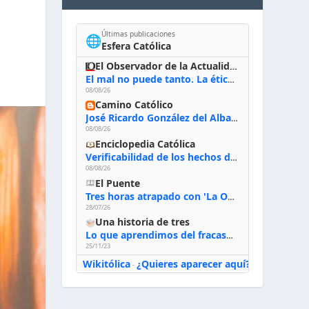
Últimas publicaciones
🌐
Esfera Católica
El Observador de la Actualidad
El mal no puede tanto. La ética del bien posible
08/08/26
Camino Católico
José Ricardo González del Alba, artista sacro: «Yo oro, hablo con Dios, le pido al Espíritu Santo su inspiración y siempre pinto rezando el rosario para que sea Él quien actúe a través de mis manos»
08/08/26
Enciclopedia Católica
Verificabilidad de los hechos de la Biblia
08/08/26
El Puente
Tres horas atrapado con 'La Odisea' de Nolan
28/07/26
Una historia de tres
Lo que aprendimos del fracaso al emprender
25/11/23
Wikitólica
¿Quieres aparecer aquí?
·